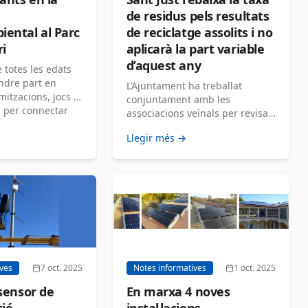
de residus pels resultats
ental al Parc
de reciclatge assolits i no
ri
aplicarà la part variable
d’aquest any
 totes les edats
ndre part en
L’Ajuntament ha treballat
itzacions, jocs i
conjuntament amb les
s per connectar
associacions veïnals per revisar
erd del parc […]
l’ordenança fiscal i definir uns
Llegir més →
trams més ajustats i equitatius
[…]
ives
7 oct. 2025
Notes informatives
1 oct. 2025
 sensor de
En marxa 4 noves