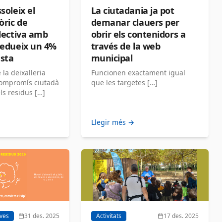
soleix el
La ciutadania ja pot
òric de
demanar clauers per
electiva amb
obrir els contenidors a
redueix un 4%
través de la web
esta
municipal
 la deixalleria
Funcionen exactament igual
compromís ciutadà
que les targetes […]
ls residus […]
Llegir més →
ives
31 des. 2025
Activitats
17 des. 2025