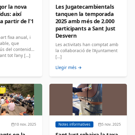
gor la nova
Les Jugatecambientals
dus: així
tanquen la temporada
 partir de l’1
2025 amb més de 2.000
participants a Sant Just
Desvern
rt fixa anual, i
iable, que
Les activitats han comptat amb
ús del contenidor
la col·laboració de l’Ajuntament
nt tot l’any […]
[…]
Llegir més →
10 nov. 2025
Notes informatives
5 nov. 2025
pants en la
Sant Just rebaixa la taxa