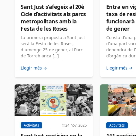
Sant Just s’afegeix al 20è
Entra en vi
Cicle d’activitats als parcs
taxa de resi
metropolitans amb la
funcionarà a
Festa de les Roses
de gener
La primera proposta a Sant Just
Consta d’una pa
serà la Festa de les Roses,
d’una part var
diumenge 25 de gener, al Parc
dependrà de l’
de Torreblanca […]
d’orgànica dura
Llegir més →
Llegir més →
Activitats
24 nov. 2025
Activitats
Sant Just participa en la
141 partici