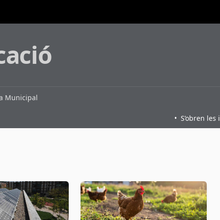
cació
 Municipal
•
S’obren les inscripcions