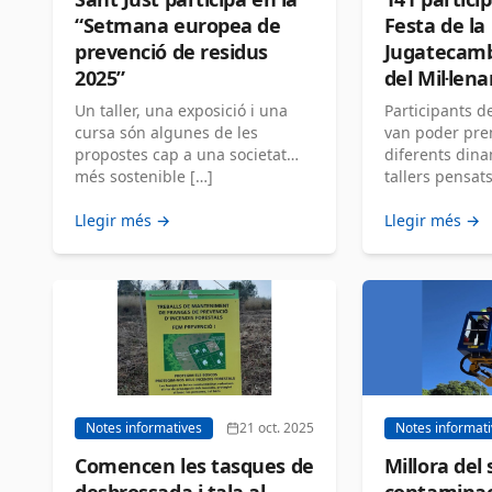
“Setmana europea de
Festa de la
prevenció de residus
Jugatecambi
2025”
del Mil·lena
Un taller, una exposició i una
Participants de
cursa són algunes de les
van poder pre
propostes cap a una societat
diferents dinam
més sostenible […]
tallers pensat
amb l’entorn v
Llegir més →
Llegir més →
Notes informatives
21 oct. 2025
Notes informat
Comencen les tasques de
Millora del