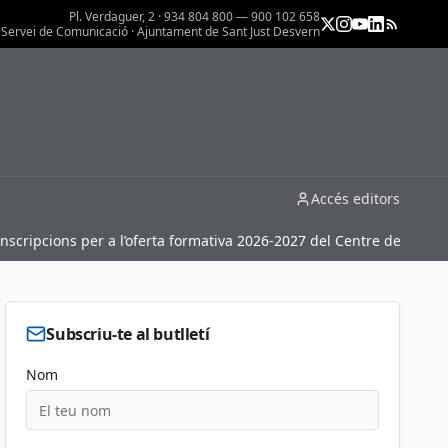
Pl. Verdaguer, 2 · 934 804 800 — 900 102 658
Servei de Comunicació · Ajuntament de Sant Just Desvern
Accés editors
 per a l’oferta formativa 2026-2027 del Centre de Formació de Pers
Subscriu-te al butlletí
Nom