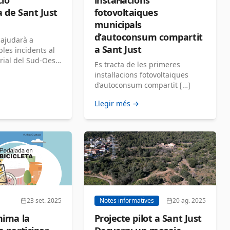
ió
instal·lacions
 de Sant Just
fotovoltaiques
municipals
d’autoconsum compartit
 ajudarà a
a Sant Just
bles incidents al
rial del Sud-Oest
Es tracta de les primeres
instal·lacions fotovoltaiques
d’autoconsum compartit […]
Llegir més →
23 set. 2025
Notes informatives
20 ag. 2025
nima la
Projecte pilot a Sant Just