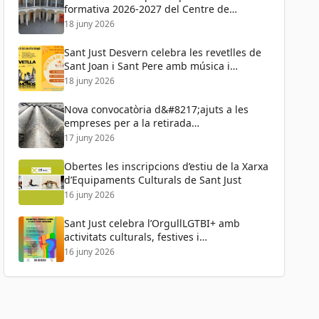
formativa 2026-2027 del Centre de
Formació de Persones Adultes
18 juny 2026
Sant Just Desvern celebra les revetlles de
Sant Joan i Sant Pere amb música i
activitats per a tots els públics
18 juny 2026
Nova convocatòria d&#8217;ajuts a les
empreses per a la retirada
d&#8217;amiant
17 juny 2026
Obertes les inscripcions d’estiu de la Xarxa
d’Equipaments Culturals de Sant Just
16 juny 2026
Sant Just celebra l’OrgullLGTBI+ amb
activitats culturals, festives i
reivindicatives
16 juny 2026