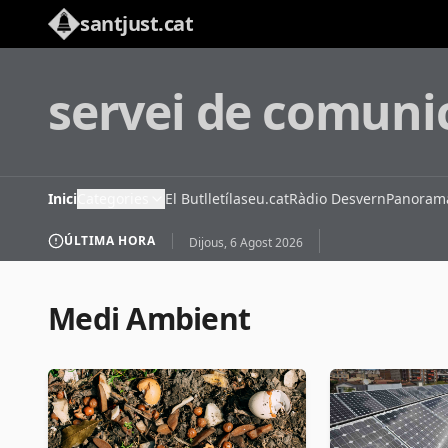
santjust.cat
servei de comuni
Inici
Categories
El Butlletí
laseu.cat
Ràdio Desvern
Panorama
ÚLTIMA HORA
Dijous, 6 Agost 2026
Medi Ambient