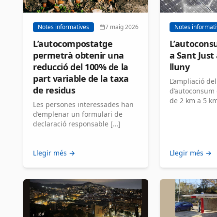
Notes informatives
7 maig 2026
Notes informat
L’autocompostatge
L’autocons
permetrà obtenir una
a Sant Just
reducció del 100% de la
lluny
part variable de la taxa
L’ampliació del
de residus
d’autoconsum 
de 2 km a 5 km
Les persones interessades han
d’emplenar un formulari de
declaració responsable […]
Llegir més →
Llegir més →