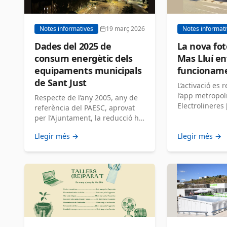
Notes informatives
19 març 2026
Notes informat
Dades del 2025 de
La nova fot
consum energètic dels
Mas Lluí en
equipaments municipals
funcionam
de Sant Just
L’activació es 
l’app metropo
Respecte de l’any 2005, any de
Electrolineres 
referència del PAESC, aprovat
per l’Ajuntament, la reducció ha
estat del 19% […]
Llegir més →
Llegir més →