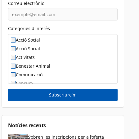
Correu electrònic
Categories d'interès
Acció Social
Acció Social
Activitats
Benestar Animal
Comunicació
Consum
Cultura
Subscriure'm
Diversitat Sexual i de Gènere
Dona
Educació
Notícies recents
S’obren les inscripcions per a l’oferta