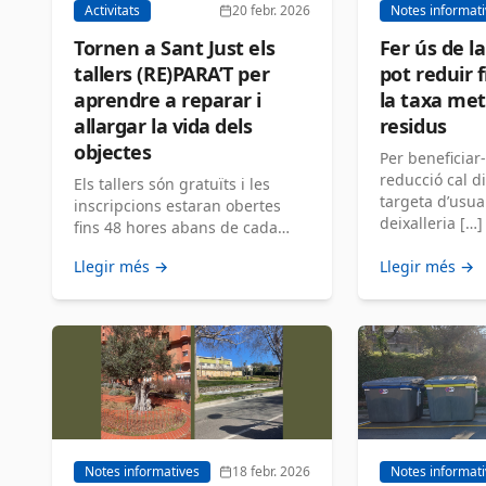
Activitats
20 febr. 2026
Notes informat
Tornen a Sant Just els
Fer ús de la
tallers (RE)PARA’T per
pot reduir 
aprendre a reparar i
la taxa met
allargar la vida dels
residus
objectes
Per beneficiar
reducció cal d
Els tallers són gratuïts i les
targeta d’usuar
inscripcions estaran obertes
deixalleria […]
fins 48 hores abans de cada
sessió […]
Llegir més →
Llegir més →
Notes informatives
18 febr. 2026
Notes informat