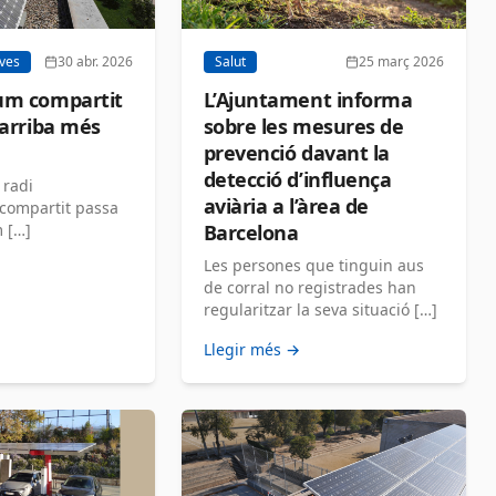
Salut
25 març 2026
ives
30 abr. 2026
L’Ajuntament informa
um compartit
sobre les mesures de
 arriba més
prevenció davant la
detecció d’influença
 radi
aviària a l’àrea de
compartit passa
Barcelona
 […]
Les persones que tinguin aus
de corral no registrades han
regularitzar la seva situació […]
Llegir més →