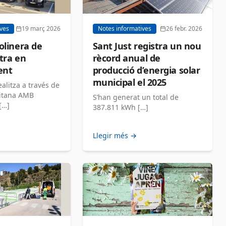
ives
19 març 2026
Notes informatives
26 febr. 2026
olinera de
Sant Just registra un nou
tra en
rècord anual de
ent
producció d’energia solar
municipal el 2025
realitza a través de
litana AMB
S’han generat un total de
[…]
387.811 kWh […]
Llegir més →