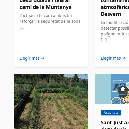
desbrossada i tala al
contaminac
camí de la Muntanya
atmosfèrica
Desvern
L’actuació té com a objectiu
reforçar la seguretat de la zona
La modificació
[…]
detectar possi
polígon indust
[…]
Llegir més →
Llegir més →
Activitats
Sant Just a