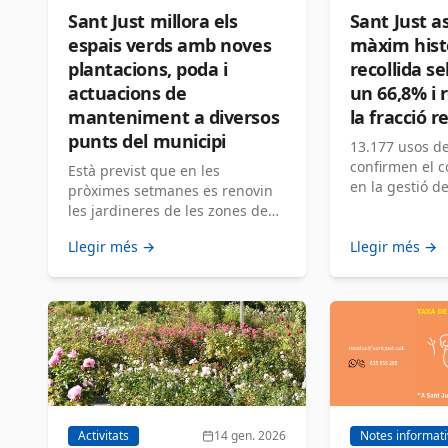
Sant Just millora els
Sant Just as
espais verds amb noves
màxim hist
plantacions, poda i
recollida s
actuacions de
un 66,8% i 
manteniment a diversos
la fracció r
punts del municipi
13.177 usos de
confirmen el 
Està previst que en les
en la gestió de
pròximes setmanes es renovin
les jardineres de les zones de
Bonavista i del Raval de la Creu
Llegir més →
Llegir més →
[…]
Activitats
14 gen. 2026
Notes informat