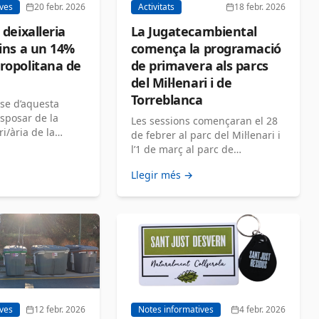
ives
20 febr. 2026
Activitats
18 febr. 2026
 deixalleria
La Jugatecambiental
fins a un 14%
comença la programació
ropolitana de
de primavera als parcs
del Mil·lenari i de
Torreblanca
-se d’aquesta
isposar de la
Les sessions començaran el 28
i/ària de la
de febrer al parc del Mil·lenari i
l’1 de març al parc de
Torreblanca […]
Llegir més →
ives
12 febr. 2026
Notes informatives
4 febr. 2026