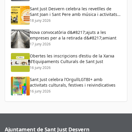
Sant Just Desvern celebra les revetlles de
Sant Joan i Sant Pere amb música i activitats
per a tots els públics
18 juny 2026
Nova convocatòria d&#8217;ajuts a les
empreses per a la retirada d&#8217;amiant
17 juny 2026
Obertes les inscripcions d’estiu de la Xarxa
d’Equipaments Culturals de Sant Just
16 juny 2026
Sant Just celebra l’OrgullLGTBI+ amb
activitats culturals, festives i reivindicatives
16 juny 2026
Ajuntament de Sant Just Desvern