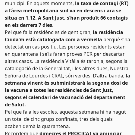
municipi. En aquets moments,
la taxa de contagi (RT)
a l’àrea metropolitana sud va en descens i ara se
situa en 1,12. A Sant Just, s’han produït 66 contagis
en els darrers 7 dies
.
Pel que fa la residències de gent gran,
la residència
Cuida’m està catalogada com a vermella
perquè s’ha
detectat un cas positiu. Les persones residents estan
en quarantena i se’ls faran proves PCR per descartar
altres casos. La residència Vitàlia és taronja, segons la
catalogació de la Generalitat, i les altres dues, Nuestra
Señora de Lourdes i CRAL, són verdes. D’altra banda,
la
setmana vinent és subministrarà la segona dosi de
la vacuna a totes les residències de Sant Just,
segons el calendari de vacunació del departament
de Salut.
Pel que fa a les escoles, aquesta setmana hi ha hagut
un total de cinc grups confinats, tres dels quals
acaben demà la quarantena.
Recordem que
dimecres el PROCICAT va anunciar