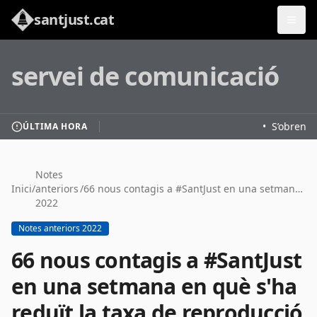
santjust.cat
servei de comunicació
•
S’obren le
ÚLTIMA HORA
Notes
Inici
/
anteriors
/
66 nous contagis a #SantJust en una setmana en què s'ha reduït la taxa de reproducció del virus a 1,12
2022
Notes anteriors 2022
66 nous contagis a #SantJust
en una setmana en què s'ha
reduït la taxa de reproducció