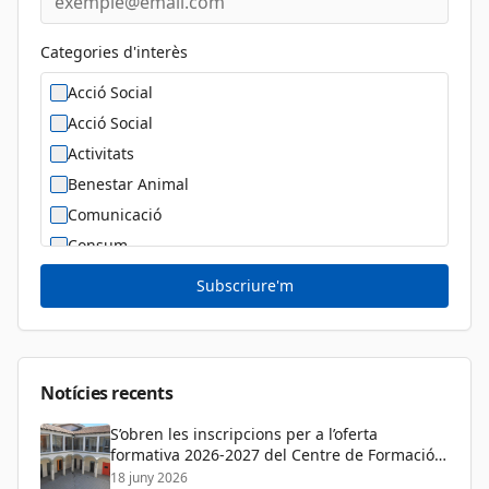
Categories d'interès
Acció Social
Acció Social
Activitats
Benestar Animal
Comunicació
Consum
Cultura
Subscriure'm
Diversitat Sexual i de Gènere
Dona
Educació
Notícies recents
S’obren les inscripcions per a l’oferta
formativa 2026-2027 del Centre de Formació
de Persones Adultes
18 juny 2026