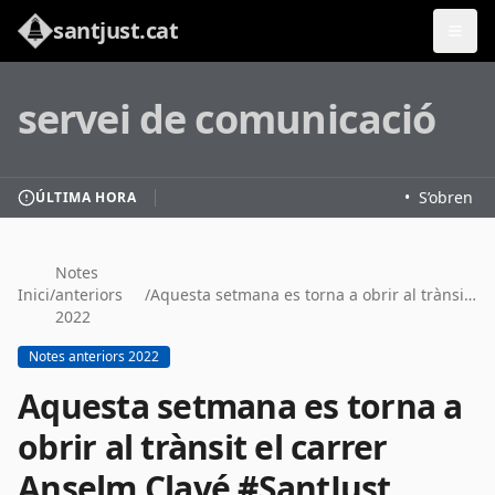
santjust.cat
servei de comunicació
•
S’obren les
ÚLTIMA HORA
Notes
Inici
/
anteriors
/
Aquesta setmana es torna a obrir al trànsit el carrer Anselm Clavé #SantJust
2022
Notes anteriors 2022
Aquesta setmana es torna a
obrir al trànsit el carrer
Anselm Clavé #SantJust