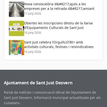
Nova convocatòria d&#8217;ajuts a les
empreses per a la retirada d&#8217;amiant
17 juny 2026
Obertes les inscripcions d’estiu de la Xarxa
d’Equipaments Culturals de Sant Just
16 juny 2026
Sant Just celebra l’OrgullLGTBI+ amb
activitats culturals, festives i reivindicatives
16 juny 2026
Ajuntament de Sant Just Desvern
Portal de notícies i comunicació oficial de l'Ajuntament de
Sant Just Desvern. Informació municipal actualitzada per als
ciutadans.