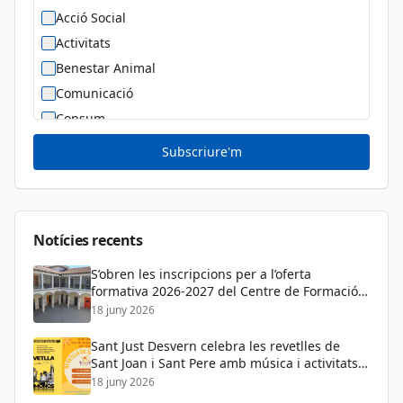
Acció Social
Activitats
Benestar Animal
Comunicació
Consum
Cultura
Subscriure'm
Diversitat Sexual i de Gènere
Dona
Educació
Notícies recents
S’obren les inscripcions per a l’oferta
formativa 2026-2027 del Centre de Formació
de Persones Adultes
18 juny 2026
Sant Just Desvern celebra les revetlles de
Sant Joan i Sant Pere amb música i activitats
per a tots els públics
18 juny 2026