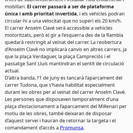
mobiliari.
El carrer passarà a ser de plataforma
única i amb prioritat invertida
, i els vehicles podran
circular-hi a una velocitat que no superi els 20 km/h.
El carrer Anselm Clavé serà accessible a vehicles
motoritzats, però el gir a l’esquerra des de la Rambla
quedarà restringit al veïnat del carrer. La reobertura
d’Anselm Clavé no implicarà canvis en altres carrers, ja
que la plaça Verdaguer, la plaça Campreciós i el
passatge Sant Lluís mantindran el sentit de circulació
actual.
D’altra banda, l’1 de juny es tancarà l’aparcament del
carrer Tudona, que s’havia habilitat especialment
durant les obres per al veïnat del carrer Anselm Clavé.
Les persones que disposaven temporalment d’una
plaça d’estacionament a l’aparcament del Mil·lenari per
motiu de les obres, també deixaran de disposar
d’aquest servei i hauran de retornar la targeta i el
comandament d’accés a
Promunsa
.