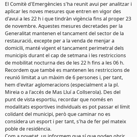
El Comitè d'Emergències s'ha reunit avui per analitzar i
aplicar les noves mesures que entren en vigor des
d'avui a les 22 h i que tindràn vigència fins al proper 23
de novembre. Aquestes mesures decretades per la
Generalitat mantenen el tancament del sector de la
restauració, excepte per a la venda de menjar a
domicili, manté vigent el tancament perimetral dels
municipis durant el cap de setmana i les restriccions
de mobilitat nocturna des de les 22 h fins a les 06 h.
Recordem que també es mantenen les restriccions de
reunió limitat a un màxim de 6 persones i, per tant,
hem d'evitar aglomeracions (especialment a la pl.
Mireia o a l'accés de Mas Lluí a Collserola). Des del
punt de vista esportiu, recordar que només en
modalitats esportives individuals es pot passar el límit
colidant del municipi, però que caminar no es
considera un esport i per tant, s'ha de fer pel mateix
poble de residència.
Com a novetat, us informem que sí que poden obrir