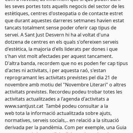
les seves portes tots aquells negocis del sector de les
estètiques, centres d'osteopatia o de contacte estret
que durant aquestes darreres setmanes havien estat
tancats totalment sense poder oferir cap tipus de
servei. A Sant Just Desvern hi ha al voltat d'una
dotzena de centres en els quals s'ofereixen serveis
d'estètica, la majoria d'ells liderats per dones i que
s'han vist molt afectades per aquest tancament.
D'altra banda, recordem que no es poden fer cap tipus
d'actes ni activitats, i per aquesta raó, s'estan
reprogramant les activitats previstes pel dia 21 de
novembre amb motiu del "Novembre Literari" o altres
activitats previstes. Recordeu podeu trobar totes les
activitats actualitzades a l'agenda d'activitats a
www.santjust.cat
També podeu consultar a la
web tota la informació actualitzada sobre ajuts,
normatives, serveis socials,.. en relació a la situació
derivada per la pandèmia. Com per exemple, una Guia