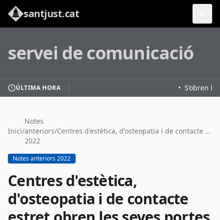
santjust.cat
servei de comunicació
•
S’obren les 
ÚLTIMA HORA
Notes
Inici
/
anteriors
/
Centres d'estètica, d'osteopatia i de contacte estret obren les seves portes a #SantJust després del tancament per normativa Covid-19
2022
Notes anteriors 2022
Centres d'estètica,
d'osteopatia i de contacte
estret obren les seves portes