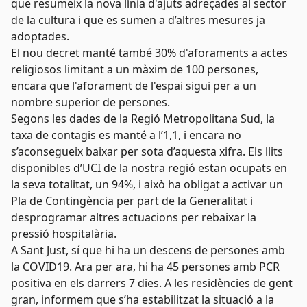
que resumeix la nova línia d'ajuts adreçades al sector
de la cultura i que es sumen a d’altres mesures ja
adoptades.
El nou decret manté també 30% d'aforaments a actes
religiosos limitant a un màxim de 100 persones,
encara que l'aforament de l'espai sigui per a un
nombre superior de persones.
Segons les dades de la Regió Metropolitana Sud, la
taxa de contagis es manté a l’1,1, i encara no
s’aconsegueix baixar per sota d’aquesta xifra. Els llits
disponibles d’UCI de la nostra regió estan ocupats en
la seva totalitat, un 94%, i això ha obligat a activar un
Pla de Contingència per part de la Generalitat i
desprogramar altres actuacions per rebaixar la
pressió hospitalària.
A Sant Just, sí que hi ha un descens de persones amb
la COVID19. Ara per ara, hi ha 45 persones amb PCR
positiva en els darrers 7 dies. A les residències de gent
gran, informem que s’ha estabilitzat la situació a la