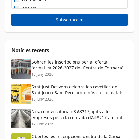
Consum
Cultura
Subscriure'm
Diversitat Sexual i de Gènere
Dona
Educació
Notícies recents
S’obren les inscripcions per a l’oferta
formativa 2026-2027 del Centre de Formació
de Persones Adultes
18 juny 2026
Sant Just Desvern celebra les revetlles de
Sant Joan i Sant Pere amb música i activitats
per a tots els públics
18 juny 2026
Nova convocatòria d&#8217;ajuts a les
empreses per a la retirada d&#8217;amiant
17 juny 2026
Obertes les inscripcions d’estiu de la Xarxa