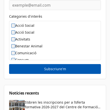
Categories d'interès
Acció Social
Acció Social
Activitats
Benestar Animal
Comunicació
Consum
Cultura
Subscriure'm
Diversitat Sexual i de Gènere
Dona
Educació
Notícies recents
S’obren les inscripcions per a l’oferta
formativa 2026-2027 del Centre de Formació