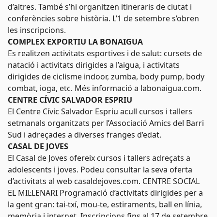
d’altres. També s’hi organitzen itineraris de ciutat i
conferències sobre història. L’1 de setembre s’obren
les inscripcions.
COMPLEX EXPORTIU LA BONAIGUA
Es realitzen activitats esportives i de salut: cursets de
natació i activitats dirigides a l’aigua, i activitats
dirigides de ciclisme indoor, zumba, body pump, body
combat, ioga, etc. Més informació a labonaigua.com.
CENTRE CÍVIC SALVADOR ESPRIU
El Centre Cívic Salvador Espriu acull cursos i tallers
setmanals organitzats per l’Associació Amics del Barri
Sud i adreçades a diverses franges d’edat.
CASAL DE JOVES
El Casal de Joves ofereix cursos i tallers adreçats a
adolescents i joves. Podeu consultar la seva oferta
d’activitats al web casaldejoves.com. CENTRE SOCIAL
EL MIL·LENARI Programació d’activitats dirigides per a
la gent gran: tai-txí, mou-te, estiraments, ball en línia,
memòria i internet. Inscripcions fins al 17 de setembre