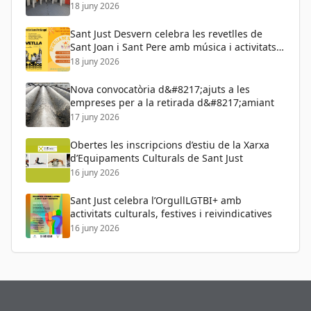
de Persones Adultes
18 juny 2026
Sant Just Desvern celebra les revetlles de
Sant Joan i Sant Pere amb música i activitats
per a tots els públics
18 juny 2026
Nova convocatòria d&#8217;ajuts a les
empreses per a la retirada d&#8217;amiant
17 juny 2026
Obertes les inscripcions d’estiu de la Xarxa
d’Equipaments Culturals de Sant Just
16 juny 2026
Sant Just celebra l’OrgullLGTBI+ amb
activitats culturals, festives i reivindicatives
16 juny 2026