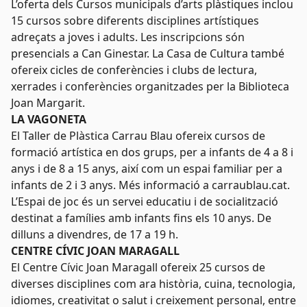
L’oferta dels Cursos municipals d’arts plàstiques inclou
15 cursos sobre diferents disciplines artístiques
adreçats a joves i adults. Les inscripcions són
presencials a Can Ginestar. La Casa de Cultura també
ofereix cicles de conferències i clubs de lectura,
xerrades i conferències organitzades per la Biblioteca
Joan Margarit.
LA VAGONETA
El Taller de Plàstica Carrau Blau ofereix cursos de
formació artística en dos grups, per a infants de 4 a 8 i
anys i de 8 a 15 anys, així com un espai familiar per a
infants de 2 i 3 anys. Més informació a carraublau.cat.
L’Espai de joc és un servei educatiu i de socialització
destinat a famílies amb infants fins els 10 anys. De
dilluns a divendres, de 17 a 19 h.
CENTRE CÍVIC JOAN MARAGALL
El Centre Cívic Joan Maragall ofereix 25 cursos de
diverses disciplines com ara història, cuina, tecnologia,
idiomes, creativitat o salut i creixement personal, entre