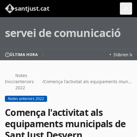
santjust.cat
servei de comunicació
•
S’obren les 
ÚLTIMA HORA
Notes
Inici
/
anteriors
/
Comença l'activitat als equipaments municipals de Sant Just Desvern
2022
Notes anteriors 2022
Comença l'activitat als
equipaments municipals de
Sant Just Desvern