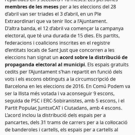
membres de les meses
per a les eleccions del 28
d’abril van ser triades el 3 d’abril, en un Ple
Extraordinari que va tenir lloc a l’Ajuntament.
D’altra banda, el 12 d’abril va començar la campanya
electoral, que té una durada de 15 dies. Els partits,
federacions i coalicions inscrites en el registre
d’entitats locals de Sant Just que concorren a les
eleccions han signat un
acord sobre la distribució de
propaganda electoral al municipi
. Els espais gratuïts
cedits per l’Ajuntament s’han repartit en funció dels
vots i els escons obtinguts a la circumscripció de
Barcelona en les eleccions de 2016. En Comú Podem va
ser la llista més votada i va aconseguir 9 escons,
seguida de PSC i ERC-Sobiranistes, amb 5 escons, i el
Partit Popular, JuntsxCAT i Ciutadans, amb 4 escons.
L’acord inclou la distribució dels espais per a
pancartes, dels 31 trams de carrers per a la col·locació
de banderoles i cartells, els espais per a cartells al