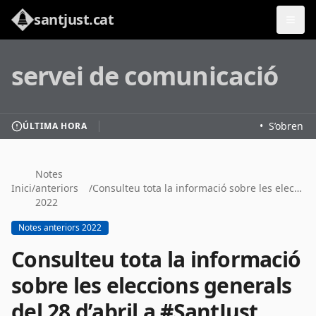
santjust.cat
servei de comunicació
•
S’obren le
ÚLTIMA HORA
Notes
Inici
/
anteriors
/
Consulteu tota la informació sobre les eleccions generals del 28 d’abril a #SantJust
2022
Notes anteriors 2022
Consulteu tota la informació
sobre les eleccions generals
del 28 d’abril a #SantJust