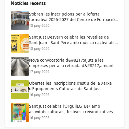
Notícies recents
S’obren les inscripcions per a l’oferta
formativa 2026-2027 del Centre de Formació
de Persones Adultes
18 juny 2026
Sant Just Desvern celebra les revetlles de
Sant Joan i Sant Pere amb música i activitats
per a tots els públics
18 juny 2026
Nova convocatòria d&#8217;ajuts a les
empreses per a la retirada d&#8217;amiant
17 juny 2026
Obertes les inscripcions d’estiu de la Xarxa
d’Equipaments Culturals de Sant Just
16 juny 2026
Sant Just celebra l’OrgullLGTBI+ amb
activitats culturals, festives i reivindicatives
16 juny 2026