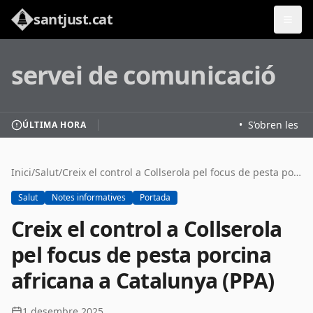
santjust.cat
servei de comunicació
•
S’obren les in
ÚLTIMA HORA
Inici
/
Salut
/
Creix el control a Collserola pel focus de pesta porcina africana a Catalunya (PPA)
Salut
Notes informatives
Portada
Creix el control a Collserola
pel focus de pesta porcina
africana a Catalunya (PPA)
1 desembre 2025