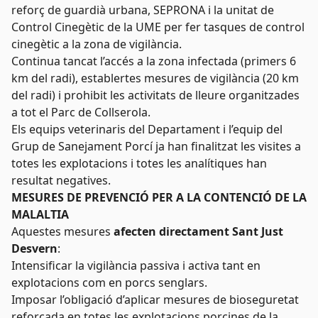
reforç de guardià urbana, SEPRONA i la unitat de
Control Cinegètic de la UME per fer tasques de control
cinegètic a la zona de vigilància.
Continua tancat l’accés a la zona infectada (primers 6
km del radi), establertes mesures de vigilància (20 km
del radi) i prohibit les activitats de lleure organitzades
a tot el Parc de Collserola.
Els equips veterinaris del Departament i l’equip del
Grup de Sanejament Porcí ja han finalitzat les visites a
totes les explotacions i totes les analítiques han
resultat negatives.
MESURES DE PREVENCIÓ PER A LA CONTENCIÓ DE LA
MALALTIA
Aquestes mesures
afecten directament Sant Just
Desvern
:
Intensificar la vigilància passiva i activa tant en
explotacions com en porcs senglars.
Imposar l’obligació d’aplicar mesures de bioseguretat
reforçada en totes les explotacions porcines de la