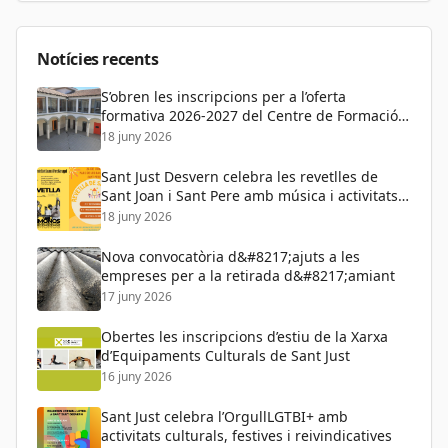
Dona
Educació
Notícies recents
S’obren les inscripcions per a l’oferta
formativa 2026-2027 del Centre de Formació
de Persones Adultes
18 juny 2026
Sant Just Desvern celebra les revetlles de
Sant Joan i Sant Pere amb música i activitats
per a tots els públics
18 juny 2026
Nova convocatòria d&#8217;ajuts a les
empreses per a la retirada d&#8217;amiant
17 juny 2026
Obertes les inscripcions d’estiu de la Xarxa
d’Equipaments Culturals de Sant Just
16 juny 2026
Sant Just celebra l’OrgullLGTBI+ amb
activitats culturals, festives i reivindicatives