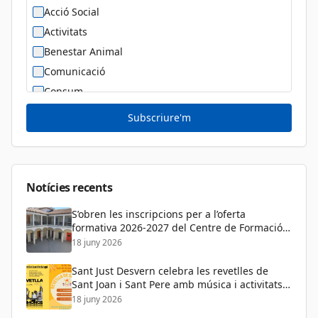
Acció Social
Activitats
Benestar Animal
Comunicació
Consum
Cultura
Subscriure'm
Diversitat Sexual i de Gènere
Dona
Educació
Notícies recents
S’obren les inscripcions per a l’oferta
formativa 2026-2027 del Centre de Formació
de Persones Adultes
18 juny 2026
Sant Just Desvern celebra les revetlles de
Sant Joan i Sant Pere amb música i activitats
per a tots els públics
18 juny 2026