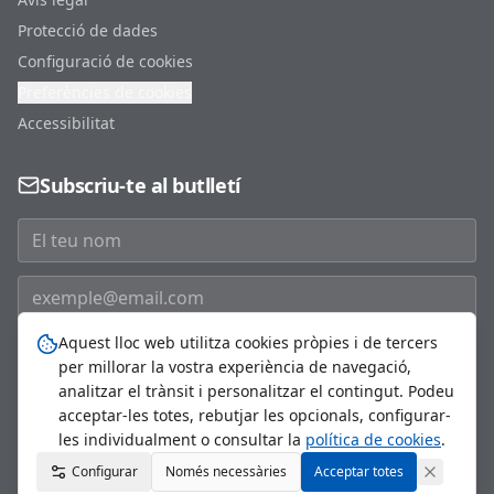
Protecció de dades
Configuració de cookies
Preferències de cookies
Accessibilitat
Subscriu-te al butlletí
Aquest lloc web utilitza cookies pròpies i de tercers
Subscriure'm
per millorar la vostra experiència de navegació,
analitzar el trànsit i personalitzar el contingut. Podeu
acceptar-les totes, rebutjar les opcionals, configurar-
les individualment o consultar la
política de cookies
.
©
2026
Ajuntament de Sant Just Desvern. Tots els drets
Configurar
Només necessàries
reservats.
Acceptar totes