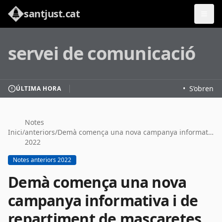
santjust.cat
servei de comunicació
•
S’obren le
ÚLTIMA HORA
Notes
Inici
/
anteriors
/
Demà comença una nova campanya informativa i de repartiment de mascaretes #SantJust #SantJustCovid19
2022
Notes anteriors 2022
Demà comença una nova
campanya informativa i de
repartiment de mascaretes