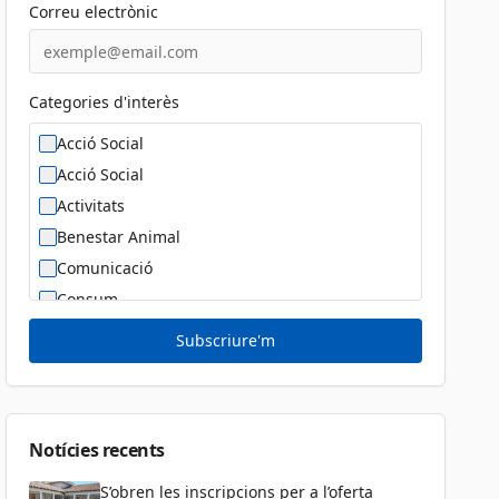
Correu electrònic
Categories d'interès
Acció Social
Acció Social
Activitats
Benestar Animal
Comunicació
Consum
Cultura
Subscriure'm
Diversitat Sexual i de Gènere
Dona
Educació
Notícies recents
S’obren les inscripcions per a l’oferta