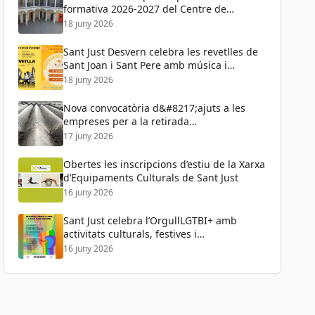
formativa 2026-2027 del Centre de
Formació de Persones Adultes
18 juny 2026
Sant Just Desvern celebra les revetlles de
Sant Joan i Sant Pere amb música i
activitats per a tots els públics
18 juny 2026
Nova convocatòria d&#8217;ajuts a les
empreses per a la retirada
d&#8217;amiant
17 juny 2026
Obertes les inscripcions d’estiu de la Xarxa
d’Equipaments Culturals de Sant Just
16 juny 2026
Sant Just celebra l’OrgullLGTBI+ amb
activitats culturals, festives i
reivindicatives
16 juny 2026