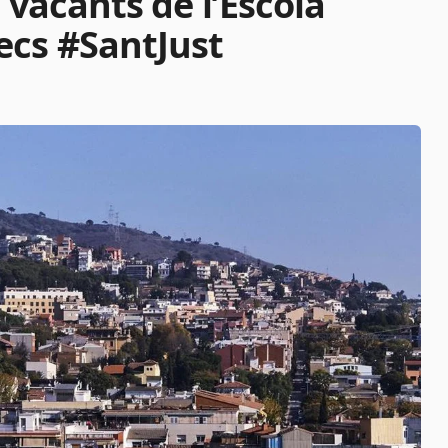
 vacants de l’Escola
ecs #SantJust