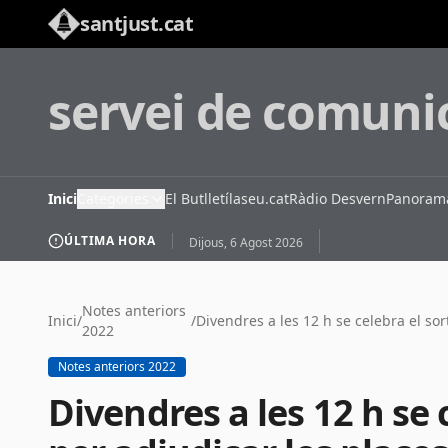
santjust.cat
servei de comuni
Inici
Categories
El Butlletí
laseu.cat
Ràdio Desvern
Panorama
ÚLTIMA HORA
Dijous, 6 Agost 2026
Notes anteriors
Inici
/
/
2022
Notes anteriors 2022
Divendres a les 12 h se 