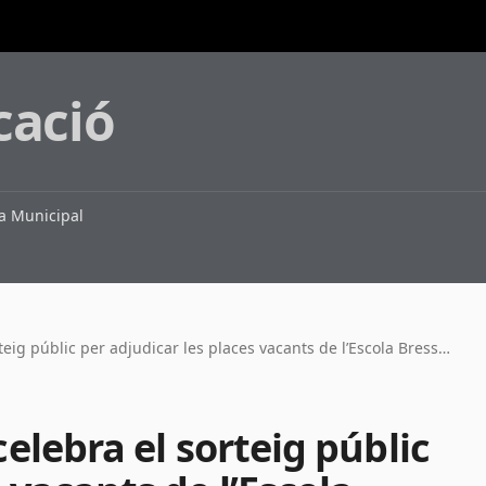
cació
 Municipal
Divendres a les 12 h se celebra el sorteig públic per adjudicar les places vacants de l’Escola Bressol Municipal Marrecs #SantJust
celebra el sorteig públic