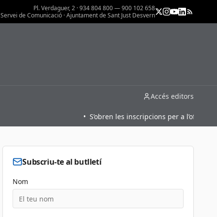
Pl. Verdaguer, 2 · 934 804 800 — 900 102 658
Servei de Comunicació · Ajuntament de Sant Just Desvern
Accés editors
•
S’obren les inscripcions per a l’oferta form
Subscriu-te al butlletí
Nom