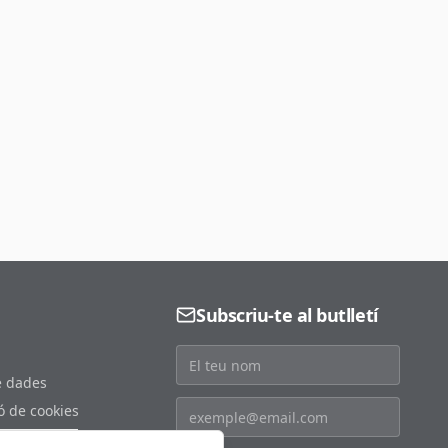
Subscriu-te al butlletí
e dades
ó de cookies
s de cookies