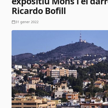
expositiu Mons i el darr
Ricardo Bofill
31 gener 2022