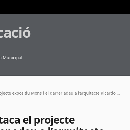
cació
 Municipal
El Butlletí de febrer destaca el projecte expositiu Mons i el darrer adeu a l’arquitecte Ricardo Bofill
staca el projecte