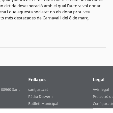
n cirt de desesperació amb el qual l’autora vol donar
lesa i que aquesta societat no els dona prou veu.
tats més destacades de Carnaval i del 8 de març.
Enllaços
Legal
, 08960 Sant
santjust.cat
Avís legal
Ràdio Desvern
Protecció d
Butlletí Municipal
Configuraci
ust.cat
Canal de YouTube
Preferèncie