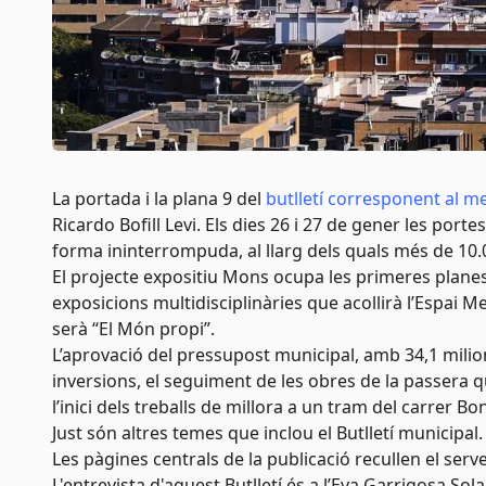
La portada i la plana 9 del
butlletí corresponent al m
Ricardo Bofill Levi. Els dies 26 i 27 de gener les port
forma ininterrompuda, al llarg dels quals més de 10.
El projecte expositiu Mons ocupa les primeres planes 
exposicions multidisciplinàries que acollirà l’Espai 
serà “El Món propi”.
L’aprovació del pressupost municipal, amb 34,1 mili
inversions, el seguiment de les obres de la passera q
l’inici dels treballs de millora a un tram del carrer Bo
Just són altres temes que inclou el Butlletí municipal.
Les pàgines centrals de la publicació recullen el serv
L'entrevista d'aquest Butlletí és a l’Eva Garrigosa Sol