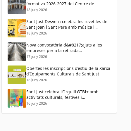
formativa 2026-2027 del Centre de
Formació de Persones Adultes
18 juny 2026
Sant Just Desvern celebra les revetlles de
Sant Joan i Sant Pere amb música i
activitats per a tots els públics
18 juny 2026
Nova convocatòria d&#8217;ajuts a les
empreses per a la retirada
d&#8217;amiant
17 juny 2026
Obertes les inscripcions d’estiu de la Xarxa
d’Equipaments Culturals de Sant Just
16 juny 2026
Sant Just celebra l’OrgullLGTBI+ amb
activitats culturals, festives i
reivindicatives
16 juny 2026