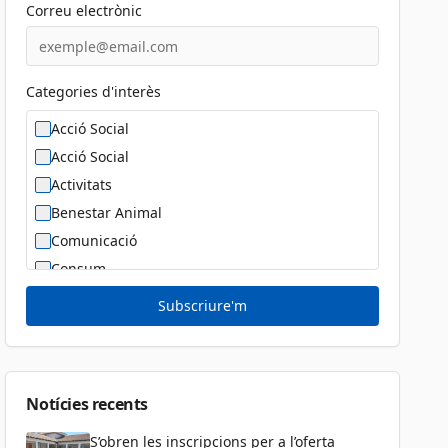
Correu electrònic
Categories d'interès
Acció Social
Acció Social
Activitats
Benestar Animal
Comunicació
Consum
Cultura
Subscriure'm
Diversitat Sexual i de Gènere
Dona
Educació
Notícies recents
S’obren les inscripcions per a l’oferta