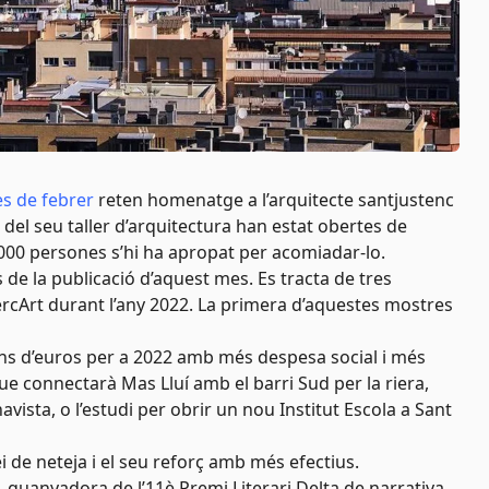
es de febrer
reten homenatge a l’arquitecte santjustenc
es del seu taller d’arquitectura han estat obertes de
000 persones s’hi ha apropat per acomiadar-lo.
de la publicació d’aquest mes. Es tracta de tres
MercArt durant l’any 2022. La primera d’aquestes mostres
ons d’euros per a 2022 amb més despesa social i més
ue connectarà Mas Lluí amb el barri Sud per la riera,
navista, o l’estudi per obrir un nou Institut Escola a Sant
ei de neteja i el seu reforç amb més efectius.
a, guanyadora de l’11è Premi Literari Delta de narrativa