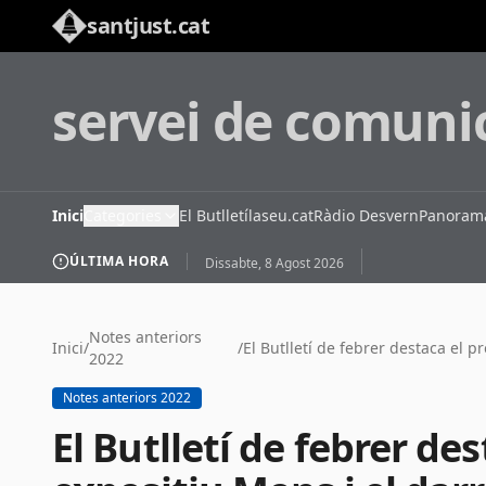
santjust.cat
servei de comuni
Inici
Categories
El Butlletí
laseu.cat
Ràdio Desvern
Panorama
ÚLTIMA HORA
Dissabte, 8 Agost 2026
Notes anteriors
Inici
/
/
2022
Notes anteriors 2022
El Butlletí de febrer de