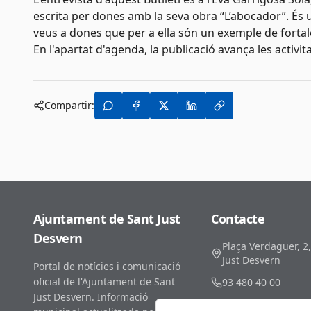
escrita per dones amb la seva obra “L’abocador”. És u
veus a dones que per a ella són un exemple de forta
En l'apartat d'agenda, la publicació avança les activi
Compartir:
Ajuntament de Sant Just
Contacte
Desvern
Plaça Verdaguer, 2
Just Desvern
Portal de notícies i comunicació
oficial de l'Ajuntament de Sant
93 480 40 00
Just Desvern. Informació
comunicacio@santj