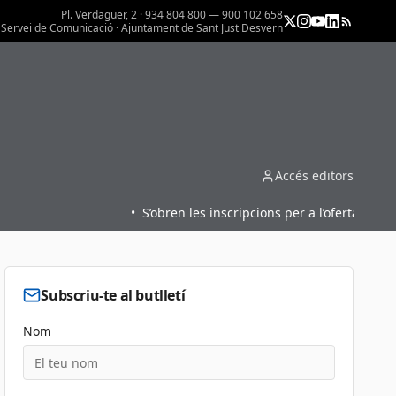
Pl. Verdaguer, 2 · 934 804 800 — 900 102 658
Servei de Comunicació · Ajuntament de Sant Just Desvern
Accés editors
•
S’obren les inscripcions per a l’oferta formativa
Subscriu-te al butlletí
Nom