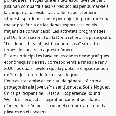
portada les imatges que entitats esportives de Sant
Just han compartit a les xarxes socials per sumar-se a
la campanya de visibilització de l'esport femení
#thoestasperdent i que té per objectiu promoure una
major presència de les dones esportistes en els
mitjans de comunicació. Les activitats programades
pel Dia Internacional de la Dona i el procés participatiu
"Les dones de Sant Just busquem casa" són altres
temes destacats en aquest número.
El tema principal es basa en les dades demogràfiques i
econòmiques de l'INE corresponents a l'inici de l'any
2020, les quals revelen que la població empadronada
de Sant Just creix de forma sostinguda.
L'entrevista també és en clau de gènere i té com a
protagonista la jove veïna santjusnteca, Sofía Nogués,
única participant de l'Estat a l'Exxperience Round
World, un projecte integrat únicament per dones
d'arreu del món per estudiar el comportament dels
plàstics en els oceans.