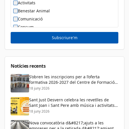
Activitats
Benestar Animal
Comunicació
Consum
Cultura
Subscriure'm
Diversitat Sexual i de Gènere
Dona
Educació
Notícies recents
S’obren les inscripcions per a l’oferta
formativa 2026-2027 del Centre de Formació
de Persones Adultes
18 juny 2026
Sant Just Desvern celebra les revetlles de
Sant Joan i Sant Pere amb música i activitats
per a tots els públics
18 juny 2026
Nova convocatòria d&#8217;ajuts a les
empreses per a la retirada d&#8217;amiant