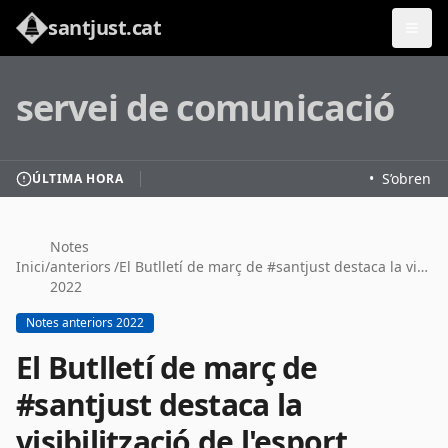
santjust.cat
servei de comunicació
•
S’obren le
ÚLTIMA HORA
Notes
Inici
/
anteriors
/
El Butlletí de març de #santjust destaca la visibilització de l'esport femení i les activitats del 8 de març
2022
Notes anteriors 2022
El Butlletí de març de
#santjust destaca la
visibilització de l'esport