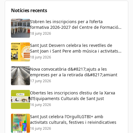
Educació
Notícies recents
S’obren les inscripcions per a l’oferta
formativa 2026-2027 del Centre de Formació
de Persones Adultes
18 juny 2026
Sant Just Desvern celebra les revetlles de
Sant Joan i Sant Pere amb música i activitats
per a tots els públics
18 juny 2026
Nova convocatòria d&#8217;ajuts a les
empreses per a la retirada d&#8217;amiant
17 juny 2026
Obertes les inscripcions d’estiu de la Xarxa
d’Equipaments Culturals de Sant Just
16 juny 2026
Sant Just celebra l’OrgullLGTBI+ amb
activitats culturals, festives i reivindicatives
16 juny 2026