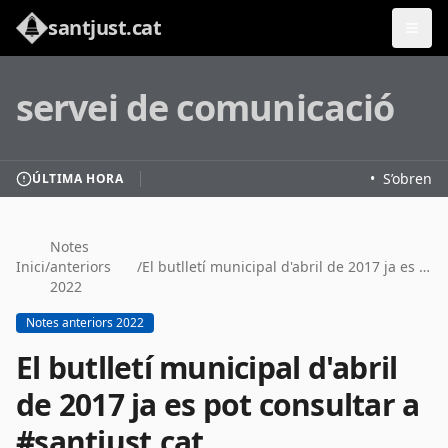
santjust.cat
servei de comunicació
•
S’obren le
ÚLTIMA HORA
Notes
Inici
/
anteriors
/
El butlletí municipal d'abril de 2017 ja es pot consultar a #santjust.cat
2022
Notes anteriors 2022
El butlletí municipal d'abril
de 2017 ja es pot consultar a
#santjust.cat