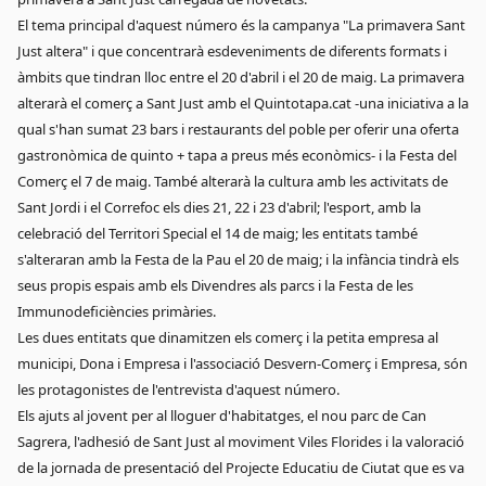
El tema principal d'aquest número és la campanya "La primavera Sant
Just altera" i que concentrarà esdeveniments de diferents formats i
àmbits que tindran lloc entre el 20 d'abril i el 20 de maig. La primavera
alterarà el comerç a Sant Just amb el Quintotapa.cat -una iniciativa a la
qual s'han sumat 23 bars i restaurants del poble per oferir una oferta
gastronòmica de quinto + tapa a preus més econòmics- i la Festa del
Comerç el 7 de maig. També alterarà la cultura amb les activitats de
Sant Jordi i el Correfoc els dies 21, 22 i 23 d'abril; l'esport, amb la
celebració del Territori Special el 14 de maig; les entitats també
s'alteraran amb la Festa de la Pau el 20 de maig; i la infància tindrà els
seus propis espais amb els Divendres als parcs i la Festa de les
Immunodeficiències primàries.
Les dues entitats que dinamitzen els comerç i la petita empresa al
municipi, Dona i Empresa i l'associació Desvern-Comerç i Empresa, són
les protagonistes de l'entrevista d'aquest número.
Els ajuts al jovent per al lloguer d'habitatges, el nou parc de Can
Sagrera, l'adhesió de Sant Just al moviment Viles Florides i la valoració
de la jornada de presentació del Projecte Educatiu de Ciutat que es va