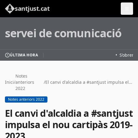
santjust.cat
servei de comunicació
•
S’obren l
ÚLTIMA HORA
Notes
Inici
/
anteriors
/
El canvi d'alcaldia a #santjust impulsa el nou cartipàs 2019-2023
2022
Notes anteriors 2022
El canvi d'alcaldia a #santjust
impulsa el nou cartipàs 2019-
2023