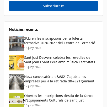
Cultura
Subscriure'm
Diversitat Sexual i de Gènere
Dona
Educació
Notícies recents
S’obren les inscripcions per a l’oferta
formativa 2026-2027 del Centre de Formació
de Persones Adultes
18 juny 2026
Sant Just Desvern celebra les revetlles de
Sant Joan i Sant Pere amb música i activitats
per a tots els públics
18 juny 2026
Nova convocatòria d&#8217;ajuts a les
empreses per a la retirada d&#8217;amiant
17 juny 2026
Obertes les inscripcions d’estiu de la Xarxa
d’Equipaments Culturals de Sant Just
16 juny 2026