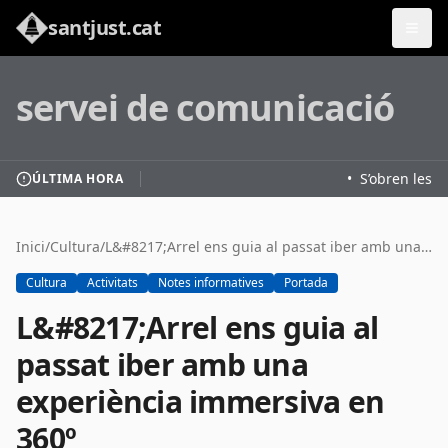
santjust.cat
servei de comunicació
•
S’obren les i
ÚLTIMA HORA
Inici
/
Cultura
/
L&#8217;Arrel ens guia al passat iber amb una experiència immersiva en 360º
Cultura
Activitats
Notes informatives
Portada
L&#8217;Arrel ens guia al
passat iber amb una
experiència immersiva en
360º