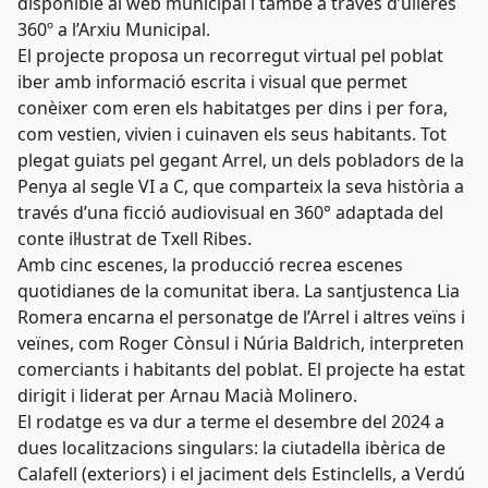
disponible al web municipal i també a través d’ulleres
360º a l’Arxiu Municipal.
El projecte proposa un recorregut virtual pel poblat
iber amb informació escrita i visual que permet
conèixer com eren els habitatges per dins i per fora,
com vestien, vivien i cuinaven els seus habitants. Tot
plegat guiats pel gegant Arrel, un dels pobladors de la
Penya al segle VI a C, que comparteix la seva història a
través d’una ficció audiovisual en 360° adaptada del
conte il·lustrat de Txell Ribes.
Amb cinc escenes, la producció recrea escenes
quotidianes de la comunitat ibera. La santjustenca Lia
Romera encarna el personatge de l’Arrel i altres veïns i
veïnes, com Roger Cònsul i Núria Baldrich, interpreten
comerciants i habitants del poblat. El projecte ha estat
dirigit i liderat per Arnau Macià Molinero.
El rodatge es va dur a terme el desembre del 2024 a
dues localitzacions singulars: la ciutadella ibèrica de
Calafell (exteriors) i el jaciment dels Estinclells, a Verdú