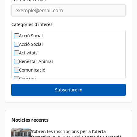
Categories d'interès
Acció Social
Acció Social
Activitats
Benestar Animal
Comunicació
Consum
Cultura
Subscriure'm
Diversitat Sexual i de Gènere
Dona
Educació
Notícies recents
S’obren les inscripcions per a l’oferta