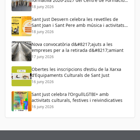
formativa 2026-2027 del Centre de Formació
de Persones Adultes
18 juny 2026
Sant Just Desvern celebra les revetlles de
Sant Joan i Sant Pere amb música i activitats
per a tots els públics
18 juny 2026
Nova convocatòria d&#8217;ajuts a les
empreses per a la retirada d&#8217;amiant
17 juny 2026
Obertes les inscripcions d’estiu de la Xarxa
d’Equipaments Culturals de Sant Just
16 juny 2026
Sant Just celebra l’OrgullLGTBI+ amb
activitats culturals, festives i reivindicatives
16 juny 2026