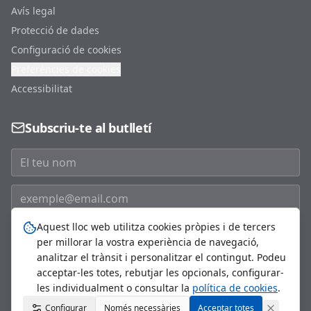
Avís legal
Protecció de dades
Configuració de cookies
Preferències de cookies
Accessibilitat
Subscriu-te al butlletí
Aquest lloc web utilitza cookies pròpies i de tercers
Subscriure'm
per millorar la vostra experiència de navegació,
analitzar el trànsit i personalitzar el contingut. Podeu
acceptar-les totes, rebutjar les opcionals, configurar-
les individualment o consultar la
política de cookies
.
©
2026
Ajuntament de Sant Just Desvern. Tots els drets
Configurar
Només necessàries
reservats.
Acceptar totes