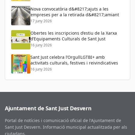
Nova convocatòria d&#8217;ajuts a les
empreses per a la retirada d&#8217;amiant
17 juny 2026
Obertes les inscripcions d’estiu de la Xarxa
d’Equipaments Culturals de Sant Just
16 juny 2026
Sant Just celebra l’OrgullLGTBI+ amb
activitats culturals, festives i reivindicatives
16 juny 2026
Ajuntament de Sant Just Desvern
Portal de notícies i comunicació oficial de l'Ajuntament de
Sant Just Desvern. Informació municipal actualitzada per als
ciutadans.