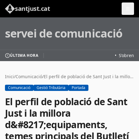
santjust.cat
servei de comunicació
•
S’obren le
ÚLTIMA HORA
Inici
/
Comunicació
/
El perfil de població de Sant Just i la millora d&#8217;equipaments, temes principals del Butlletí d&#8217;abril
Comunicació
Gestió Tributària
Portada
El perfil de població de Sant
Just i la millora
d&#8217;equipaments,
temes principals del Butlletí