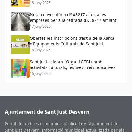
per a tots els públics
18 juny 2026
Nova convocatòria d&#8217;ajuts a les
empreses per a la retirada d&#8217;amiant
17 juny 2026
Obertes les inscripcions d’estiu de la Xarxa
d’Equipaments Culturals de Sant Just
16 juny 2026
Sant Just celebra l’OrgullLGTBI+ amb
activitats culturals, festives i reivindicatives
16 juny 2026
Ajuntament de Sant Just Desvern
Portal de notícies i comunicació oficial de l'Ajuntament de
Sant Just Desvern. Informació municipal actualitzada per als