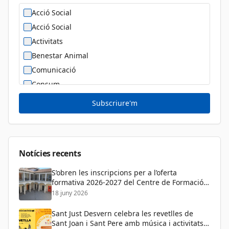
Acció Social
Acció Social
Activitats
Benestar Animal
Comunicació
Consum
Cultura
Subscriure'm
Diversitat Sexual i de Gènere
Dona
Educació
Notícies recents
S’obren les inscripcions per a l’oferta
formativa 2026-2027 del Centre de Formació
de Persones Adultes
18 juny 2026
Sant Just Desvern celebra les revetlles de
Sant Joan i Sant Pere amb música i activitats