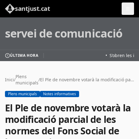
santjust.cat
servei de comunicació
•
S’obren les ins
ÚLTIMA HORA
Plens
Inici
/
/
El Ple de novembre votarà la modificació parcial de les normes del Fons Social de l&#8217;Ajuntament
municipals
Plens municipals
Notes informatives
El Ple de novembre votarà la
modificació parcial de les
normes del Fons Social de