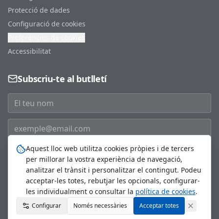
Protecció de dades
Configuració de cookies
Preferències de cookies
Accessibilitat
Subscriu-te al butlletí
Aquest lloc web utilitza cookies pròpies i de tercers
Subscriure'm
per millorar la vostra experiència de navegació,
analitzar el trànsit i personalitzar el contingut. Podeu
acceptar-les totes, rebutjar les opcionals, configurar-
les individualment o consultar la
política de cookies
.
©
2026
Ajuntament de Sant Just Desvern. Tots els drets
Configurar
Només necessàries
reservats.
Acceptar totes