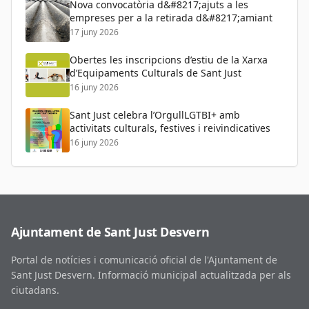
Nova convocatòria d&#8217;ajuts a les
empreses per a la retirada d&#8217;amiant
17 juny 2026
Obertes les inscripcions d’estiu de la Xarxa
d’Equipaments Culturals de Sant Just
16 juny 2026
Sant Just celebra l’OrgullLGTBI+ amb
activitats culturals, festives i reivindicatives
16 juny 2026
Ajuntament de Sant Just Desvern
Portal de notícies i comunicació oficial de l'Ajuntament de
Sant Just Desvern. Informació municipal actualitzada per als
ciutadans.