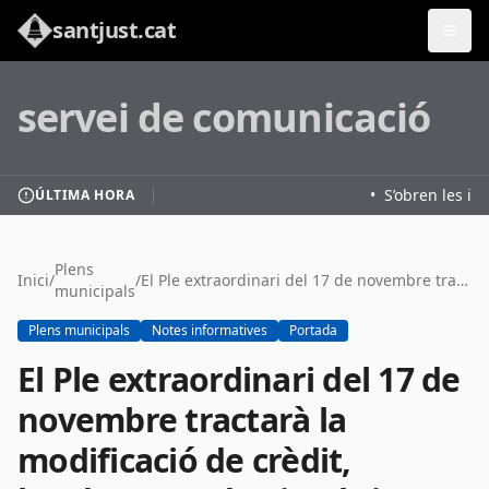
santjust.cat
servei de comunicació
•
S’obren les ins
ÚLTIMA HORA
Plens
Inici
/
/
El Ple extraordinari del 17 de novembre tractarà la modificació de crèdit, l’Ordenança d’animals i diverses bases d’habitatge
municipals
Plens municipals
Notes informatives
Portada
El Ple extraordinari del 17 de
novembre tractarà la
modificació de crèdit,