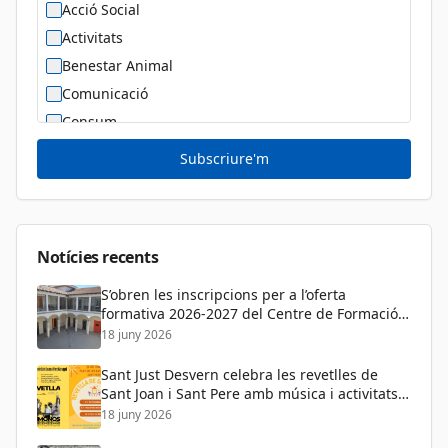
Acció Social
Activitats
Benestar Animal
Comunicació
Consum
Cultura
Subscriure'm
Diversitat Sexual i de Gènere
Dona
Educació
Notícies recents
S’obren les inscripcions per a l’oferta
formativa 2026-2027 del Centre de Formació
de Persones Adultes
18 juny 2026
Sant Just Desvern celebra les revetlles de
Sant Joan i Sant Pere amb música i activitats
per a tots els públics
18 juny 2026