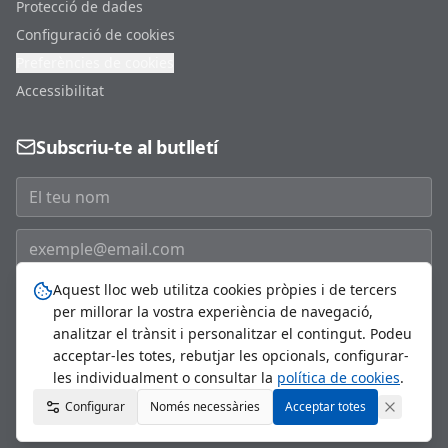
Protecció de dades
Configuració de cookies
Preferències de cookies
Accessibilitat
Subscriu-te al butlletí
Aquest lloc web utilitza cookies pròpies i de tercers
Subscriure'm
per millorar la vostra experiència de navegació,
analitzar el trànsit i personalitzar el contingut. Podeu
acceptar-les totes, rebutjar les opcionals, configurar-
les individualment o consultar la
política de cookies
.
©
2026
Ajuntament de Sant Just Desvern. Tots els drets
Configurar
Només necessàries
reservats.
Acceptar totes