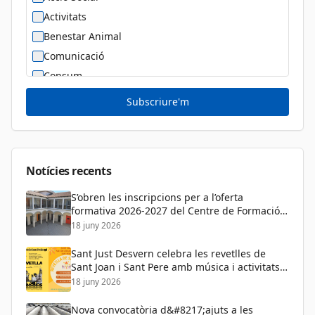
Activitats
Benestar Animal
Comunicació
Consum
Cultura
Subscriure'm
Diversitat Sexual i de Gènere
Dona
Educació
Notícies recents
S’obren les inscripcions per a l’oferta
formativa 2026-2027 del Centre de Formació
de Persones Adultes
18 juny 2026
Sant Just Desvern celebra les revetlles de
Sant Joan i Sant Pere amb música i activitats
per a tots els públics
18 juny 2026
Nova convocatòria d&#8217;ajuts a les