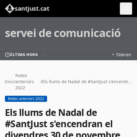
santjust.cat
servei de comunicació
•
S’obren les
ÚLTIMA HORA
Notes
Inici
/
anteriors
/
Els llums de Nadal de #SantJust s'encendran el divendres 30 de novembre
2022
Notes anteriors 2022
Els llums de Nadal de
#SantJust s'encendran el
divendres 30 de novembre