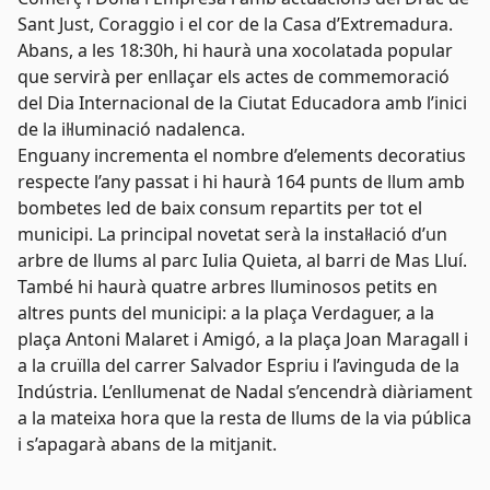
Sant Just, Coraggio i el cor de la Casa d’Extremadura.
Abans, a les 18:30h, hi haurà una xocolatada popular
que servirà per enllaçar els actes de commemoració
del Dia Internacional de la Ciutat Educadora amb l’inici
de la il·luminació nadalenca.
Enguany incrementa el nombre d’elements decoratius
respecte l’any passat i hi haurà 164 punts de llum amb
bombetes led de baix consum repartits per tot el
municipi. La principal novetat serà la instal·lació d’un
arbre de llums al parc Iulia Quieta, al barri de Mas Lluí.
També hi haurà quatre arbres lluminosos petits en
altres punts del municipi: a la plaça Verdaguer, a la
plaça Antoni Malaret i Amigó, a la plaça Joan Maragall i
a la cruïlla del carrer Salvador Espriu i l’avinguda de la
Indústria. L’enllumenat de Nadal s’encendrà diàriament
a la mateixa hora que la resta de llums de la via pública
i s’apagarà abans de la mitjanit.