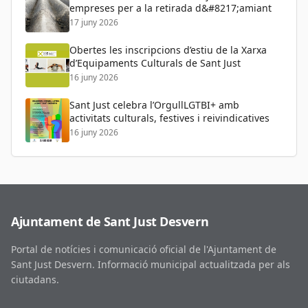
empreses per a la retirada d&#8217;amiant
17 juny 2026
Obertes les inscripcions d’estiu de la Xarxa
d’Equipaments Culturals de Sant Just
16 juny 2026
Sant Just celebra l’OrgullLGTBI+ amb
activitats culturals, festives i reivindicatives
16 juny 2026
Ajuntament de Sant Just Desvern
Portal de notícies i comunicació oficial de l'Ajuntament de
Sant Just Desvern. Informació municipal actualitzada per als
ciutadans.