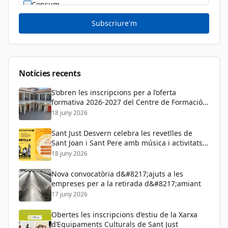
Consum
Cultura
Subscriure'm
Diversitat Sexual i de Gènere
Dona
Educació
Notícies recents
S’obren les inscripcions per a l’oferta
formativa 2026-2027 del Centre de Formació
de Persones Adultes
18 juny 2026
Sant Just Desvern celebra les revetlles de
Sant Joan i Sant Pere amb música i activitats
per a tots els públics
18 juny 2026
Nova convocatòria d&#8217;ajuts a les
empreses per a la retirada d&#8217;amiant
17 juny 2026
Obertes les inscripcions d’estiu de la Xarxa
d’Equipaments Culturals de Sant Just