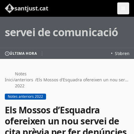
santjust.cat
servei de comunicació
•
S’obren le
ÚLTIMA HORA
Notes
Inici
/
anteriors
/
Els Mossos d’Esquadra ofereixen un nou servei de cita prèvia per fer denúncies o altres gestions
2022
Notes anteriors 2022
Els Mossos d’Esquadra
ofereixen un nou servei de
cita prèvia per fer denúncies