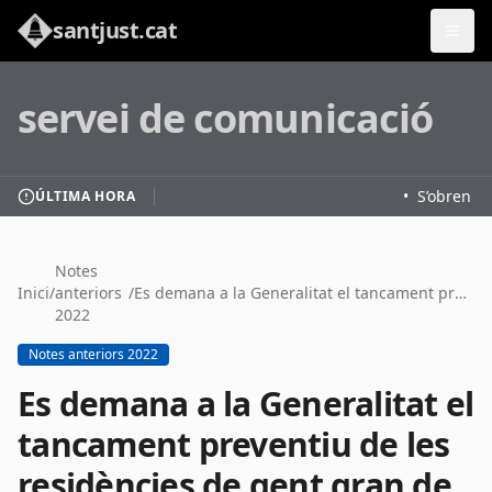
santjust.cat
servei de comunicació
•
S’obren le
ÚLTIMA HORA
Notes
Inici
/
anteriors
/
Es demana a la Generalitat el tancament preventiu de les residències de gent gran de #SantJust
2022
Notes anteriors 2022
Es demana a la Generalitat el
tancament preventiu de les
residències de gent gran de