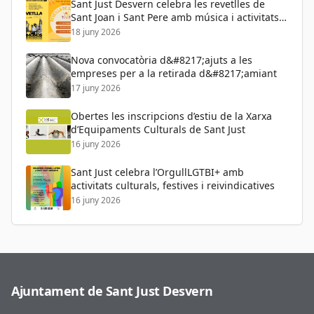
Sant Just Desvern celebra les revetlles de
Sant Joan i Sant Pere amb música i activitats
per a tots els públics
18 juny 2026
Nova convocatòria d&#8217;ajuts a les
empreses per a la retirada d&#8217;amiant
17 juny 2026
Obertes les inscripcions d’estiu de la Xarxa
d’Equipaments Culturals de Sant Just
16 juny 2026
Sant Just celebra l’OrgullLGTBI+ amb
activitats culturals, festives i reivindicatives
16 juny 2026
Ajuntament de Sant Just Desvern