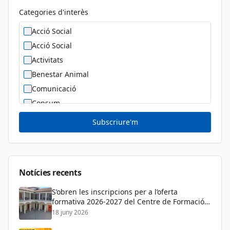
Categories d'interès
Acció Social
Acció Social
Activitats
Benestar Animal
Comunicació
Consum
Cultura
Subscriure'm
Diversitat Sexual i de Gènere
Dona
Educació
Notícies recents
S’obren les inscripcions per a l’oferta
formativa 2026-2027 del Centre de Formació
de Persones Adultes
18 juny 2026