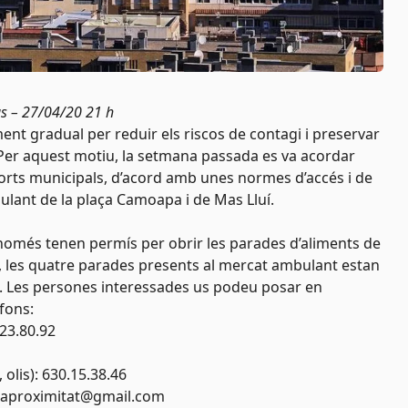
s – 27/04/20 21 h
ent gradual per reduir els riscos de contagi i preservar
i. Per aquest motiu, la setmana passada es va acordar
 horts municipals, d’acord amb unes normes d’accés i de
ulant de la plaça Camoapa i de Mas Lluí.
només tenen permís per obrir les parades d’aliments de
, les quatre parades presents al mercat ambulant estan
sa. Les persones interessades us podeu posar en
fons:
23.80.92
lis): 630.15.38.46
aproximitat@gmail.com