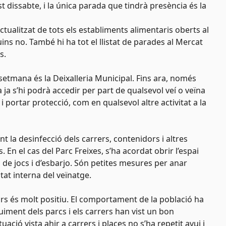
t dissabte, i la única parada que tindrà presència és la
actualitzat de tots els establiments alimentaris oberts al
quins no. També hi ha tot el llistat de parades al Mercat
s.
etmana és la Deixalleria Municipal. Fins ara, només
ja s’hi podrà accedir per part de qualsevol veí o veïna
i portar protecció, com en qualsevol altre activitat a la
t la desinfecció dels carrers, contenidors i altres
En el cas del Parc Freixes, s’ha acordat obrir l’espai
de jocs i d’esbarjo. Són petites mesures per anar
tat interna del veïnatge.
ors és molt positiu. El comportament de la població ha
guiment dels parcs i els carrers han vist un bon
ació vista ahir a carrers i places no s’ha repetit avui i