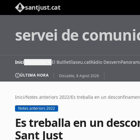
santjust.cat
servei de comuni
Inici
Categories
El Butlletí
laseu.cat
Ràdio Desvern
Panorama
ÚLTIMA HORA
Dissabte, 8 Agost 2026
Inici
/
Notes anteriors 2022
/
Es treballa en un desconfinament
Notes anteriors 2022
Es treballa en un desc
Sant Just