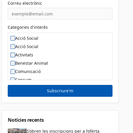
Correu electrònic
Categories d'interès
Acció Social
Acció Social
Activitats
Benestar Animal
Comunicació
Consum
Cultura
Subscriure'm
Diversitat Sexual i de Gènere
Dona
Educació
Notícies recents
S’obren les inscripcions per a l’oferta