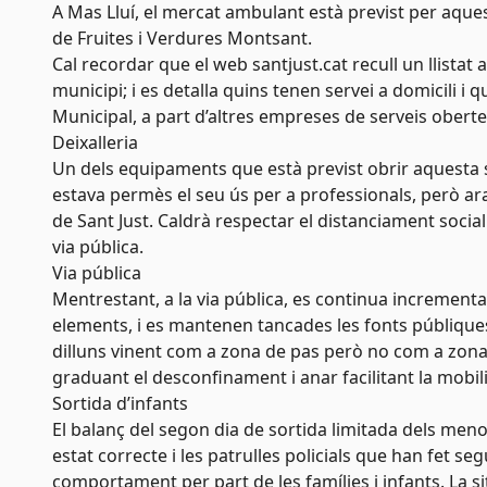
A Mas Lluí, el mercat ambulant està previst per aques
de Fruites i Verdures Montsant.
Cal recordar que el web santjust.cat recull un llistat 
municipi; i es detalla quins tenen servei a domicili i 
Municipal, a part d’altres empreses de serveis oberte
Deixalleria
Un dels equipaments que està previst obrir aquesta s
estava permès el seu ús per a professionals, però ara 
de Sant Just. Caldrà respectar el distanciament social 
via pública.
Via pública
Mentrestant, a la via pública, es continua incrementan
elements, i es mantenen tancades les fonts públiques. 
dilluns vinent com a zona de pas però no com a zona 
graduant el desconfinament i anar facilitant la mobili
Sortida d’infants
El balanç del segon dia de sortida limitada dels men
estat correcte i les patrulles policials que han fet se
comportament per part de les famílies i infants. La situ