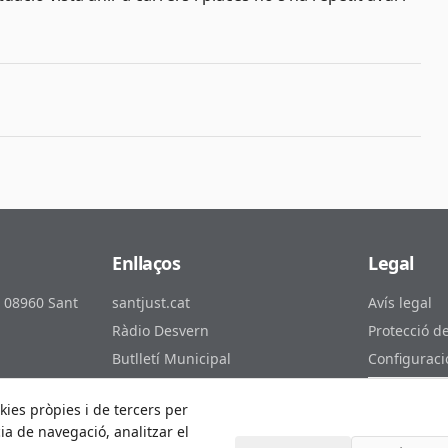
Enllaços
Legal
, 08960 Sant
santjust.cat
Avís legal
Ràdio Desvern
Protecció d
Butlletí Municipal
Configuraci
ust.cat
Canal de YouTube
Preferèncie
kies pròpies i de tercers per
Subscriu-te al RSS
Accessibilit
ia de navegació, analitzar el