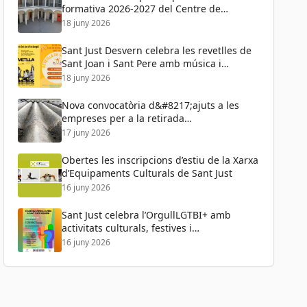
formativa 2026-2027 del Centre de
Formació de Persones Adultes
18 juny 2026
Sant Just Desvern celebra les revetlles de
Sant Joan i Sant Pere amb música i
activitats per a tots els públics
18 juny 2026
Nova convocatòria d&#8217;ajuts a les
empreses per a la retirada
d&#8217;amiant
17 juny 2026
Obertes les inscripcions d’estiu de la Xarxa
d’Equipaments Culturals de Sant Just
16 juny 2026
Sant Just celebra l’OrgullLGTBI+ amb
activitats culturals, festives i
reivindicatives
16 juny 2026