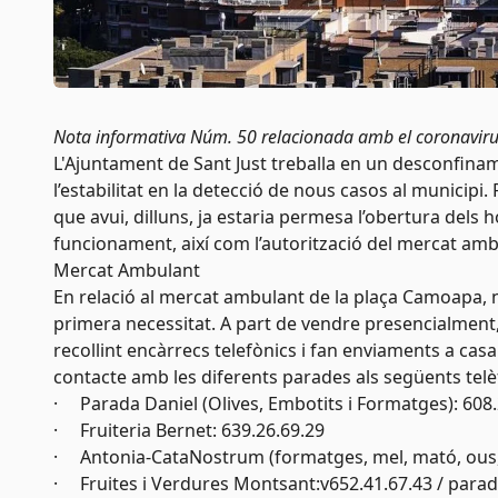
Nota informativa Núm. 50 relacionada amb el coronaviru
L'Ajuntament de Sant Just treballa en un desconfinam
l’estabilitat en la detecció de nous casos al municip
que avui, dilluns, ja estaria permesa l’obertura dels
funcionament, així com l’autorització del mercat amb
Mercat Ambulant
En relació al mercat ambulant de la plaça Camoapa, 
primera necessitat. A part de vendre presencialment
recollint encàrrecs telefònics i fan enviaments a ca
contacte amb les diferents parades als següents telè
·
Parada Daniel (Olives, Embotits i Formatges): 608.
·
Fruiteria Bernet: 639.26.69.29
·
Antonia-CataNostrum (formatges, mel, mató, ous, o
·
Fruites i Verdures Montsant:v652.41.67.43 /
parad