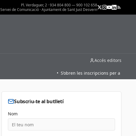
Pl. Verdaguer, 2 · 934 804 800 — 900 102 658
Servei de Comunicació · Ajuntament de Sant Just Desvern
Accés editors
•
S’obren les inscripcions per a l’oferta fo
Subscriu-te al butlletí
Nom