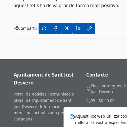
aquest fet s’ha de valorar de forma molt positiva.
Compartir:
Ajuntament de Sant Just
Contacte
Desvern
Plaça Verdaguer, 2
Just Desvern
Portal de notícies i comunicació
oficial de l'Ajuntament de Sant
93 480 40 00
Just Desvern. Informació
comunicacio@santj
municipal actualitzada per als
Aquest lloc web utilitza coo
ciutadans.
millorar la vostra experiènc