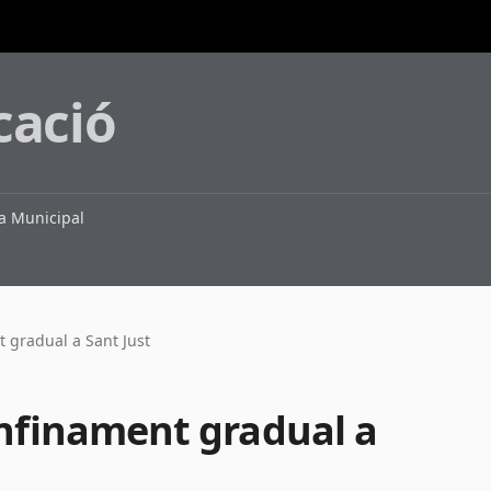
cació
 Municipal
 gradual a Sant Just
onfinament gradual a