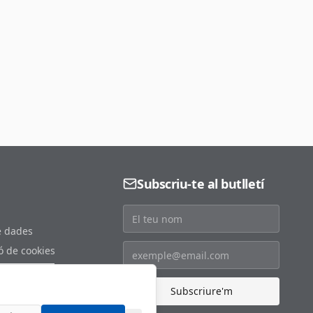
Subscriu-te al butlletí
e dades
ó de cookies
s de cookies
at
Subscriure'm