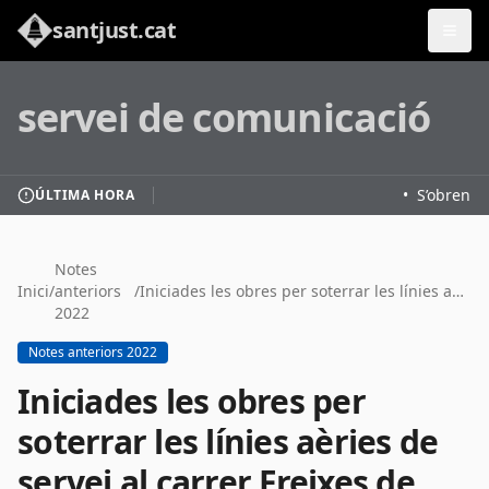
santjust.cat
servei de comunicació
•
S’obren le
ÚLTIMA HORA
Notes
Inici
/
anteriors
/
Iniciades les obres per soterrar les línies aèries de servei al carrer Freixes de #santjust
2022
Notes anteriors 2022
Iniciades les obres per
soterrar les línies aèries de
servei al carrer Freixes de