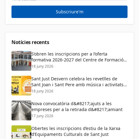
Consum
Cultura
Subscriure'm
Diversitat Sexual i de Gènere
Dona
Educació
Notícies recents
S’obren les inscripcions per a l’oferta
formativa 2026-2027 del Centre de Formació
de Persones Adultes
18 juny 2026
Sant Just Desvern celebra les revetlles de
Sant Joan i Sant Pere amb música i activitats
per a tots els públics
18 juny 2026
Nova convocatòria d&#8217;ajuts a les
empreses per a la retirada d&#8217;amiant
17 juny 2026
Obertes les inscripcions d’estiu de la Xarxa
d’Equipaments Culturals de Sant Just