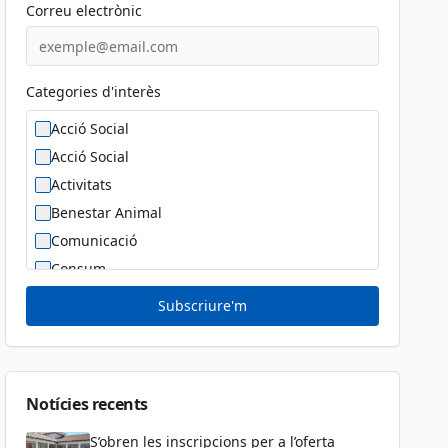
Correu electrònic
Categories d'interès
Acció Social
Acció Social
Activitats
Benestar Animal
Comunicació
Consum
Cultura
Subscriure'm
Diversitat Sexual i de Gènere
Dona
Educació
Notícies recents
S’obren les inscripcions per a l’oferta