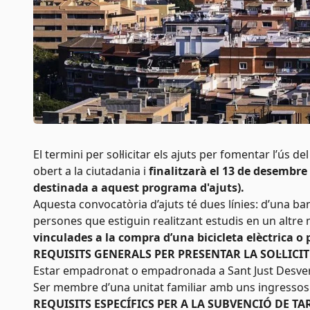
El termini per sol·licitar els ajuts per fomentar l’ús de
obert a la ciutadania i
finalitzarà el 13 de desembre 
destinada a aquest programa d'ajuts).
Aquesta convocatòria d’ajuts té dues línies: d’una b
persones que estiguin realitzant estudis en un altre mu
vinculades a la compra d’una bicicleta elèctrica o p
REQUISITS GENERALS PER PRESENTAR LA SOL·LICI
Estar empadronat o empadronada a Sant Just Desvern
Ser membre d’una unitat familiar amb uns ingressos a
REQUISITS ESPECÍFICS PER A LA SUBVENCIÓ DE T