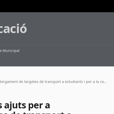
cació
 Municipal
Ja es poden sol·licitar els ajuts per a l'atorgament de targetes de transport a estudiants i per a la compra de bicicletes i patinets elèctrics
s ajuts per a