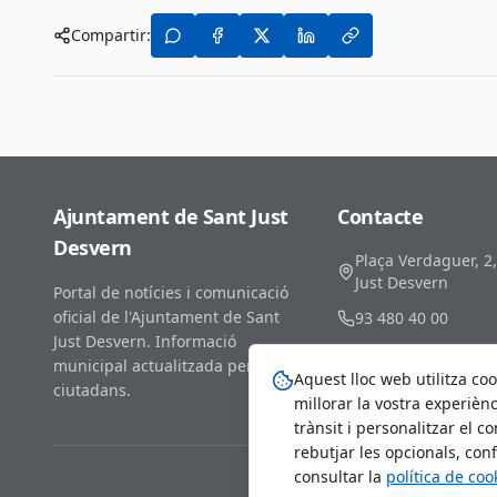
Compartir:
Ajuntament de Sant Just
Contacte
Desvern
Plaça Verdaguer, 2
Just Desvern
Portal de notícies i comunicació
oficial de l'Ajuntament de Sant
93 480 40 00
Just Desvern. Informació
comunicacio@santj
municipal actualitzada per als
Aquest lloc web utilitza coo
ciutadans.
millorar la vostra experiènc
trànsit i personalitzar el c
rebutjar les opcionals, con
consultar la
política de coo