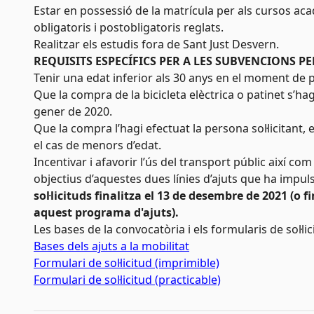
Estar en possessió de la matrícula per als cursos ac
obligatoris i postobligatoris reglats.
Realitzar els estudis fora de Sant Just Desvern.
REQUISITS ESPECÍFICS PER A LES SUBVENCIONS PE
Tenir una edat inferior als 30 anys en el moment de pre
Que la compra de la bicicleta elèctrica o patinet s’hagi
gener de 2020.
Que la compra l’hagi efectuat la persona sol·licitant,
el cas de menors d’edat.
Incentivar i afavorir l’ús del transport públic així co
objectius d’aquestes dues línies d’ajuts que ha impul
sol·licituds finalitza el 13 de desembre de 2021
(o f
aquest programa d'ajuts)
.
Les bases de la convocatòria i els formularis de sol·l
Bases dels ajuts a la mobilitat
Formulari de sol·licitud (imprimible)
Formulari de sol·licitud (practicable)