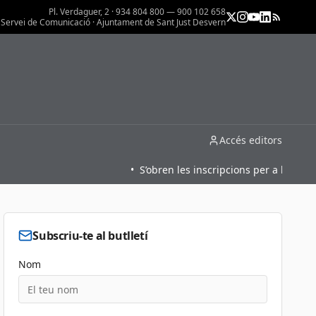
Pl. Verdaguer, 2 · 934 804 800 — 900 102 658
Servei de Comunicació · Ajuntament de Sant Just Desvern
Accés editors
•
S’obren les inscripcions per a l’oferta for
Subscriu-te al butlletí
Nom