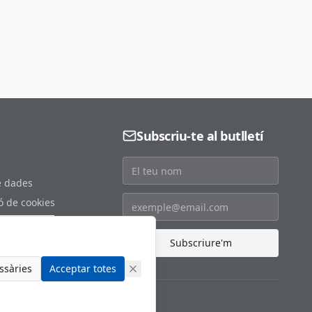
Subscriu-te al butlletí
e dades
ó de cookies
s de cookies
at
Subscriure'm
ssàries
Acceptar totes