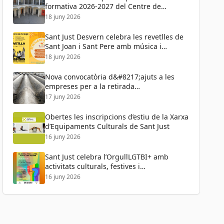
formativa 2026-2027 del Centre de
Formació de Persones Adultes
18 juny 2026
Sant Just Desvern celebra les revetlles de
Sant Joan i Sant Pere amb música i
activitats per a tots els públics
18 juny 2026
Nova convocatòria d&#8217;ajuts a les
empreses per a la retirada
d&#8217;amiant
17 juny 2026
Obertes les inscripcions d’estiu de la Xarxa
d’Equipaments Culturals de Sant Just
16 juny 2026
Sant Just celebra l’OrgullLGTBI+ amb
activitats culturals, festives i
reivindicatives
16 juny 2026