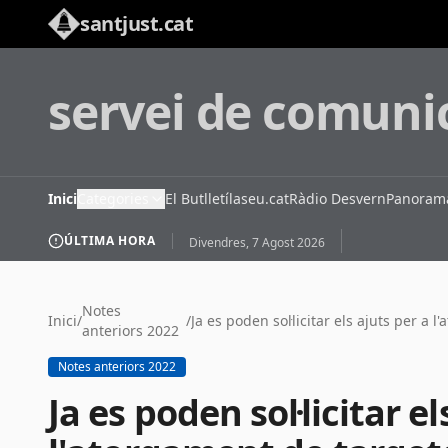
santjust.cat
servei de comuni
Inici
Categories
El Butlletí
laseu.cat
Ràdio Desvern
Panorama
ÚLTIMA HORA
Divendres, 7 Agost 2026
Notes
Inici
/
/
anteriors 2022
Notes anteriors 2022
Ja es poden sol·licitar el