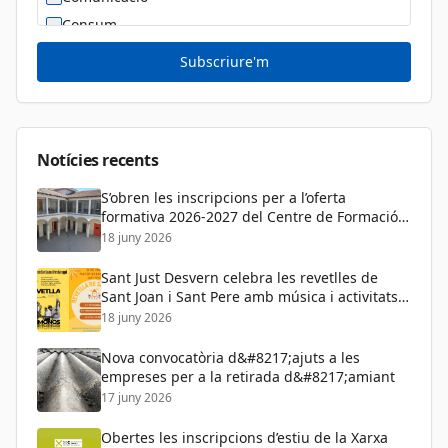
Consum
Cultura
Subscriure'm
Diversitat Sexual i de Gènere
Dona
Educació
Notícies recents
S’obren les inscripcions per a l’oferta
formativa 2026-2027 del Centre de Formació
de Persones Adultes
18 juny 2026
Sant Just Desvern celebra les revetlles de
Sant Joan i Sant Pere amb música i activitats
per a tots els públics
18 juny 2026
Nova convocatòria d&#8217;ajuts a les
empreses per a la retirada d&#8217;amiant
17 juny 2026
Obertes les inscripcions d’estiu de la Xarxa