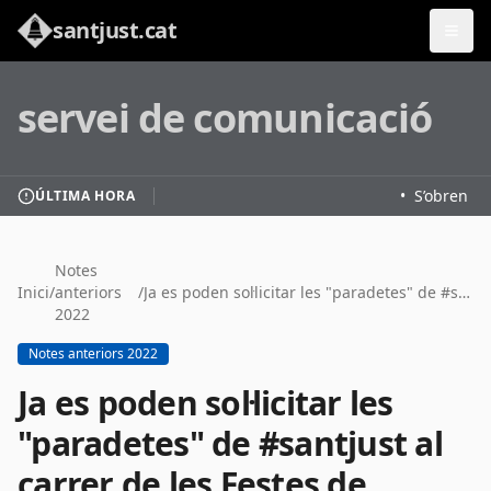
santjust.cat
servei de comunicació
•
S’obren les
ÚLTIMA HORA
Notes
Inici
/
anteriors
/
Ja es poden sol·licitar les "paradetes" de #santjust al carrer de les Festes de Tardor
2022
Notes anteriors 2022
Ja es poden sol·licitar les
"paradetes" de #santjust al
carrer de les Festes de