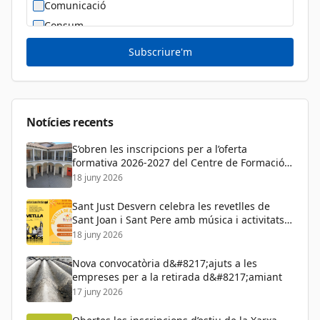
Comunicació
Consum
Cultura
Subscriure'm
Diversitat Sexual i de Gènere
Dona
Educació
Notícies recents
S’obren les inscripcions per a l’oferta
formativa 2026-2027 del Centre de Formació
de Persones Adultes
18 juny 2026
Sant Just Desvern celebra les revetlles de
Sant Joan i Sant Pere amb música i activitats
per a tots els públics
18 juny 2026
Nova convocatòria d&#8217;ajuts a les
empreses per a la retirada d&#8217;amiant
17 juny 2026