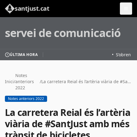
santjust.cat
servei de comunicació
•
S’obren les
ÚLTIMA HORA
Notes
Inici
/
anteriors
/
La carretera Reial és l’artèria viària de #SantJust amb més trànsit de bicicletes
2022
Notes anteriors 2022
La carretera Reial és l’artèria
viària de #SantJust amb més
trànsit de bicicletes