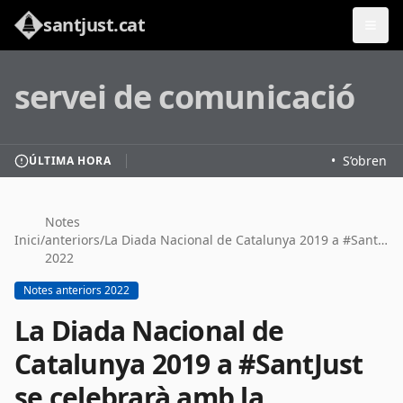
santjust.cat
servei de comunicació
•
S’obren le
ÚLTIMA HORA
Notes
Inici
/
anteriors
/
La Diada Nacional de Catalunya 2019 a #SantJust se celebrarà amb la tradicional ofrena floral i una ballada de sardanes al Parc de Pau Casals
2022
Notes anteriors 2022
La Diada Nacional de
Catalunya 2019 a #SantJust
se celebrarà amb la