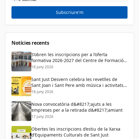
Consum
Cultura
Subscriure'm
Diversitat Sexual i de Gènere
Dona
Educació
Notícies recents
S’obren les inscripcions per a l’oferta
formativa 2026-2027 del Centre de Formació
de Persones Adultes
18 juny 2026
Sant Just Desvern celebra les revetlles de
Sant Joan i Sant Pere amb música i activitats
per a tots els públics
18 juny 2026
Nova convocatòria d&#8217;ajuts a les
empreses per a la retirada d&#8217;amiant
17 juny 2026
Obertes les inscripcions d’estiu de la Xarxa
d’Equipaments Culturals de Sant Just