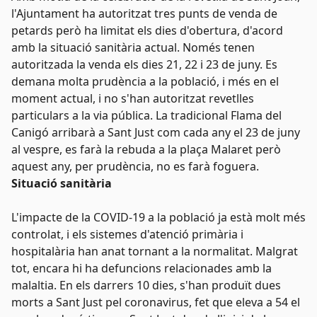
l'Ajuntament ha autoritzat tres punts de venda de
petards però ha limitat els dies d'obertura, d'acord
amb la situació sanitària actual. Només tenen
autoritzada la venda els dies 21, 22 i 23 de juny. Es
demana molta prudència a la població, i més en el
moment actual, i no s'han autoritzat revetlles
particulars a la via pública. La
tradicional
Flama del
Canigó arribarà a Sant Just com cada any el 23 de juny
al vespre, es farà la rebuda a la plaça Malaret però
aquest any, per prudència, no es farà foguera.
Situació sanitària
L'impacte de la COVID-19 a la població ja està molt més
controlat, i els sistemes d'atenció primària i
hospitalària han anat tornant a la normalitat. Malgrat
tot, encara hi ha defuncions relacionades amb la
malaltia. En els darrers
10
dies, s'han produït dues
morts a Sant Just pel coronavirus, fet que eleva a 54 el