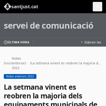
santjust.cat
servei de comunicació
•
S’obren les in
ÚLTIMA HORA
Notes
Inici
/
anteriors
/
La setmana vinent es reobren la majoria dels equipaments municipals de Sant Just
2022
Notes anteriors 2022
La setmana vinent es
reobren la majoria dels
equipaments municipals de