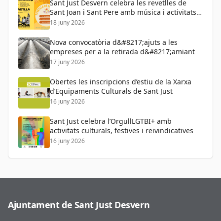
Sant Just Desvern celebra les revetlles de
Sant Joan i Sant Pere amb música i activitats
per a tots els públics
18 juny 2026
Nova convocatòria d&#8217;ajuts a les
empreses per a la retirada d&#8217;amiant
17 juny 2026
Obertes les inscripcions d’estiu de la Xarxa
d’Equipaments Culturals de Sant Just
16 juny 2026
Sant Just celebra l’OrgullLGTBI+ amb
activitats culturals, festives i reivindicatives
16 juny 2026
Ajuntament de Sant Just Desvern