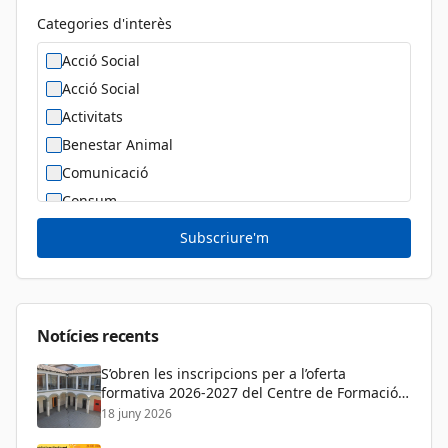
Categories d'interès
Acció Social
Acció Social
Activitats
Benestar Animal
Comunicació
Consum
Cultura
Subscriure'm
Diversitat Sexual i de Gènere
Dona
Educació
Notícies recents
S’obren les inscripcions per a l’oferta
formativa 2026-2027 del Centre de Formació
de Persones Adultes
18 juny 2026