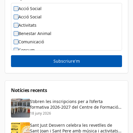
Acció Social
Acció Social
Activitats
Benestar Animal
Comunicació
Consum
Cultura
Subscriure'm
Diversitat Sexual i de Gènere
Dona
Educació
Notícies recents
S’obren les inscripcions per a l’oferta
formativa 2026-2027 del Centre de Formació
de Persones Adultes
18 juny 2026
Sant Just Desvern celebra les revetlles de
Sant Joan i Sant Pere amb música i activitats