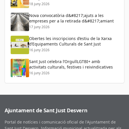
per a tots els públics
18 juny 2026
Nova convocatòria d&#8217;ajuts a les
empreses per a la retirada d&#8217;amiant
17 juny 2026
Obertes les inscripcions d’estiu de la Xarxa
d’Equipaments Culturals de Sant Just
16 juny 2026
Sant Just celebra l’OrgullLGTBI+ amb
activitats culturals, festives i reivindicatives
16 juny 2026
Ajuntament de Sant Just Desvern
Portal de notícies i comunicació oficial de l'Ajuntament de
Sant Just Desvern. Informació municipal actualitzada per als