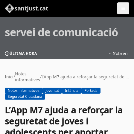
santjust.cat
servei de comunicació
•
S’obren les
ÚLTIMA HORA
Notes
Inici
/
/
L’App M7 ajuda a reforçar la seguretat de joves i adolescents per aportar tranquil·litat a les famílies
informatives
Notes informatives
Joventut
Infància
Portada
Seguretat Ciutadana
L’App M7 ajuda a reforçar la
seguretat de joves i
adolescents per aportar