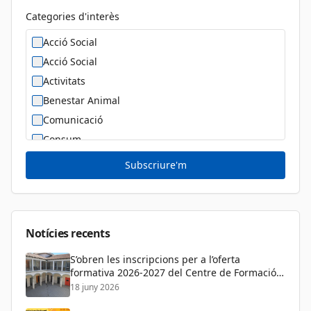
Categories d'interès
Acció Social
Acció Social
Activitats
Benestar Animal
Comunicació
Consum
Cultura
Subscriure'm
Diversitat Sexual i de Gènere
Dona
Educació
Notícies recents
S’obren les inscripcions per a l’oferta
formativa 2026-2027 del Centre de Formació
de Persones Adultes
18 juny 2026