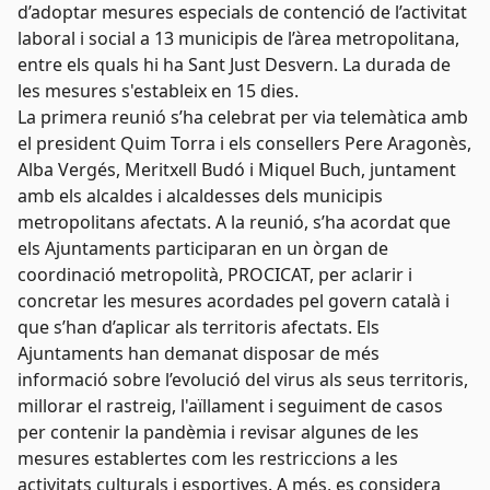
d’adoptar mesures especials de contenció de l’activitat
laboral i social a 13 municipis de l’àrea metropolitana,
entre els quals hi ha Sant Just Desvern. La durada de
les mesures s'estableix en 15 dies.
La primera reunió s’ha celebrat per via telemàtica amb
el president Quim Torra i els consellers Pere Aragonès,
Alba Vergés, Meritxell Budó i Miquel Buch, juntament
amb els alcaldes i alcaldesses dels municipis
metropolitans afectats. A la reunió, s’ha acordat que
els Ajuntaments participaran en un òrgan de
coordinació metropolità, PROCICAT, per aclarir i
concretar les mesures acordades pel govern català i
que s’han d’aplicar als territoris afectats. Els
Ajuntaments han demanat disposar de més
informació sobre l’evolució del virus als seus territoris,
millorar el rastreig, l'aïllament i seguiment de casos
per contenir la pandèmia i revisar algunes de les
mesures establertes com les restriccions a les
activitats culturals i esportives. A més, es considera