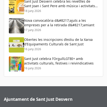
Sant Just Desvern celebra les revetlles de
Sant Joan i Sant Pere amb música i activitats
per a tots els públics
18 juny 2026
Nova convocatòria d&#8217;ajuts a les
empreses per a la retirada d&#8217;amiant
17 juny 2026
Obertes les inscripcions d’estiu de la Xarxa
d’Equipaments Culturals de Sant Just
16 juny 2026
Sant Just celebra l’OrgullLGTBI+ amb
activitats culturals, festives i reivindicatives
16 juny 2026
Ajuntament de Sant Just Desvern