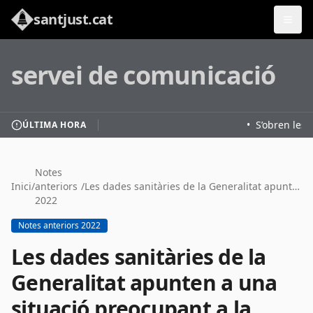
santjust.cat
servei de comunicació
•
S’obren les i
ÚLTIMA HORA
Notes
Inici
/
anteriors
/
Les dades sanitàries de la Generalitat apunten a una situació preocupant a la zona metropolitana
2022
Notes anteriors 2022
Les dades sanitàries de la
Generalitat apunten a una
situació preocupant a la