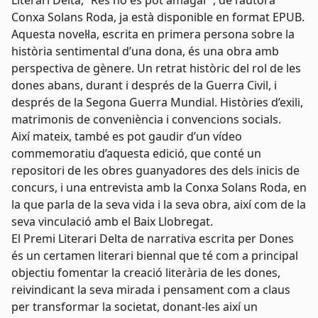
Literari Delta, “Res no es pot amagar”, de l’autora
Conxa Solans Roda, ja està disponible en format
EPUB
.
Aquesta novel·la, escrita en primera persona sobre la
història sentimental d’una dona, és una obra amb
perspectiva de gènere. Un retrat històric del rol de les
dones abans, durant i després de la Guerra Civil, i
després de la Segona Guerra Mundial. Històries d’exili,
matrimonis de conveniència i convencions socials.
Així mateix, també es pot gaudir d’un
vídeo
commemoratiu
d’aquesta edició, que conté un
repositori de les obres guanyadores des dels inicis de
concurs, i una entrevista amb la Conxa Solans Roda, en
la que parla de la seva vida i la seva obra, així com de la
seva vinculació amb el Baix Llobregat.
El Premi Literari Delta de narrativa escrita per Dones
és un certamen literari biennal que té com a principal
objectiu fomentar la creació literària de les dones,
reivindicant la seva mirada i pensament com a claus
per transformar la societat, donant-les així un