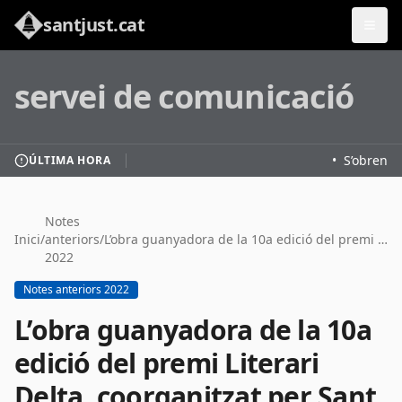
santjust.cat
servei de comunicació
•
S’obren le
ÚLTIMA HORA
Notes
Inici
/
anteriors
/
L’obra guanyadora de la 10a edició del premi Literari Delta, coorganitzat per Sant Just, ja està disponible en format digital
2022
Notes anteriors 2022
L’obra guanyadora de la 10a
edició del premi Literari
Delta, coorganitzat per Sant