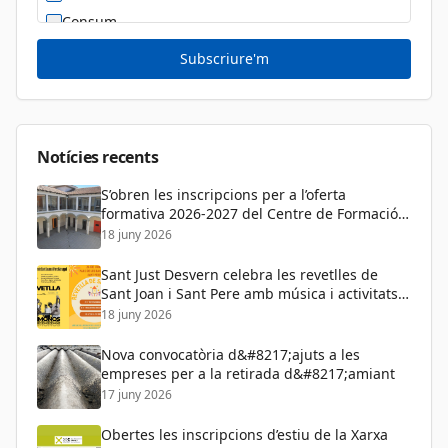
Consum
Cultura
Subscriure'm
Diversitat Sexual i de Gènere
Dona
Educació
Notícies recents
S’obren les inscripcions per a l’oferta
formativa 2026-2027 del Centre de Formació
de Persones Adultes
18 juny 2026
Sant Just Desvern celebra les revetlles de
Sant Joan i Sant Pere amb música i activitats
per a tots els públics
18 juny 2026
Nova convocatòria d&#8217;ajuts a les
empreses per a la retirada d&#8217;amiant
17 juny 2026
Obertes les inscripcions d’estiu de la Xarxa