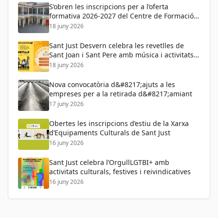
S’obren les inscripcions per a l’oferta
formativa 2026-2027 del Centre de Formació
de Persones Adultes
18 juny 2026
Sant Just Desvern celebra les revetlles de
Sant Joan i Sant Pere amb música i activitats
per a tots els públics
18 juny 2026
Nova convocatòria d&#8217;ajuts a les
empreses per a la retirada d&#8217;amiant
17 juny 2026
Obertes les inscripcions d’estiu de la Xarxa
d’Equipaments Culturals de Sant Just
16 juny 2026
Sant Just celebra l’OrgullLGTBI+ amb
activitats culturals, festives i reivindicatives
16 juny 2026