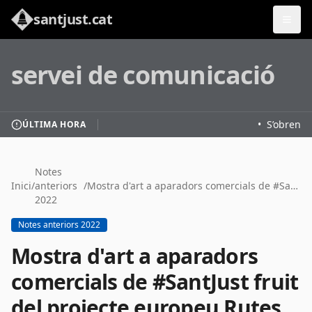
santjust.cat
servei de comunicació
•
S’obren le
ÚLTIMA HORA
Notes
Inici
/
anteriors
/
Mostra d'art a aparadors comercials de #SantJust fruit del projecte europeu Rutes Singulars
2022
Notes anteriors 2022
Mostra d'art a aparadors
comercials de #SantJust fruit
del projecte europeu Rutes