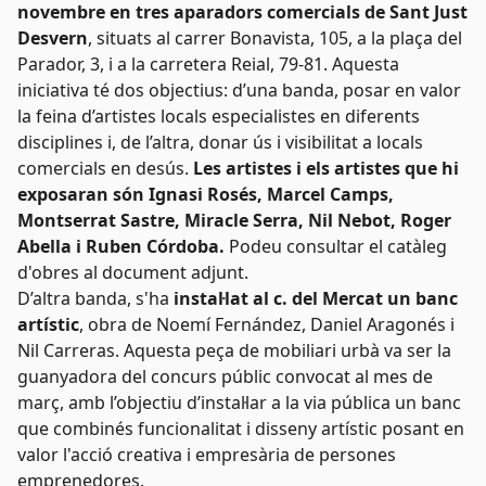
novembre
en tres aparadors comercials de Sant Just
Desvern
, situats al carrer Bonavista, 105, a la plaça del
Parador, 3, i a la carretera Reial, 79-81. Aquesta
iniciativa té dos objectius: d’una banda, posar en valor
la feina d’artistes locals especialistes en diferents
disciplines i, de l’altra, donar ús i visibilitat a locals
comercials en desús.
Les artistes i els artistes que hi
exposaran són Ignasi Rosés, Marcel Camps,
Montserrat Sastre, Miracle Serra, Nil Nebot, Roger
Abella i Ruben Córdoba.
Podeu consultar el catàleg
d'obres al document adjunt.
D’altra banda, s'ha
instal·lat al c. del Mercat un banc
artístic
, obra de Noemí Fernández, Daniel Aragonés i
Nil Carreras. Aquesta peça de mobiliari urbà va ser la
guanyadora del concurs públic convocat al mes de
març, amb l’objectiu d’instal·lar a la via pública un banc
que combinés funcionalitat i disseny artístic posant en
valor l'acció creativa i empresària de persones
emprenedores.