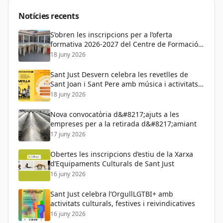
Educació
Notícies recents
S’obren les inscripcions per a l’oferta
formativa 2026-2027 del Centre de Formació
de Persones Adultes
18 juny 2026
Sant Just Desvern celebra les revetlles de
Sant Joan i Sant Pere amb música i activitats
per a tots els públics
18 juny 2026
Nova convocatòria d&#8217;ajuts a les
empreses per a la retirada d&#8217;amiant
17 juny 2026
Obertes les inscripcions d’estiu de la Xarxa
d’Equipaments Culturals de Sant Just
16 juny 2026
Sant Just celebra l’OrgullLGTBI+ amb
activitats culturals, festives i reivindicatives
16 juny 2026