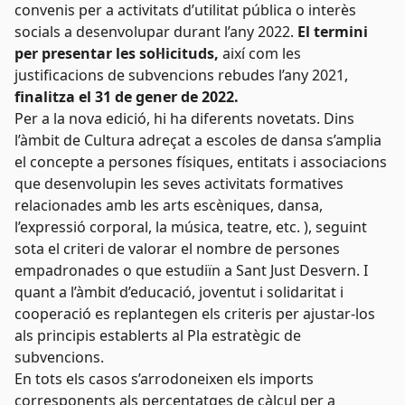
convenis per a activitats d’utilitat pública o interès
socials a desenvolupar durant l’any 2022.
El termini
per presentar les sol·licituds,
així com les
justificacions de subvencions rebudes l’any 2021,
finalitza el 31 de gener de 2022.
Per a la nova edició, hi ha diferents novetats. Dins
l’àmbit de Cultura adreçat a escoles de dansa s’amplia
el concepte a persones físiques, entitats i associacions
que desenvolupin les seves activitats formatives
relacionades amb les arts escèniques, dansa,
l’expressió corporal, la música, teatre, etc. ), seguint
sota el criteri de valorar el nombre de persones
empadronades o que estudiïn a Sant Just Desvern. I
quant a l’àmbit d’educació, joventut i solidaritat i
cooperació es replantegen els criteris per ajustar-los
als principis establerts al Pla estratègic de
subvencions.
En tots els casos s’arrodoneixen els imports
corresponents als percentatges de càlcul per a