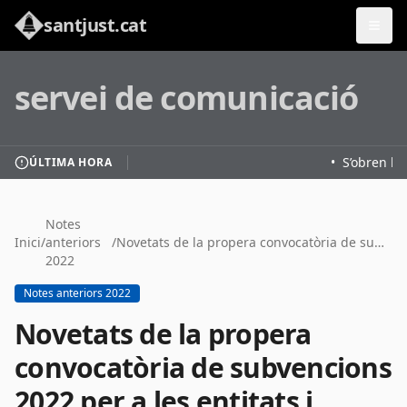
santjust.cat
servei de comunicació
•
S’obren les
ÚLTIMA HORA
Notes
Inici
/
anteriors
/
Novetats de la propera convocatòria de subvencions 2022 per a les entitats i col·lectius
2022
Notes anteriors 2022
Novetats de la propera
convocatòria de subvencions
2022 per a les entitats i