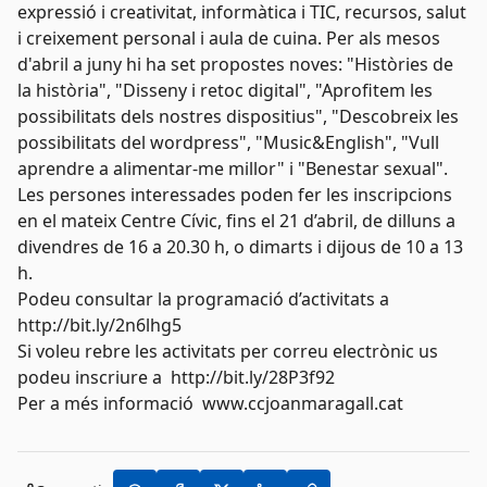
expressió i creativitat, informàtica i TIC, recursos, salut
i creixement personal i aula de cuina. Per als mesos
d'abril a juny hi ha set propostes noves: "Històries de
la història", "Disseny i retoc digital", "Aprofitem les
possibilitats dels nostres dispositius", "Descobreix les
possibilitats del wordpress", "Music&English", "Vull
aprendre a alimentar-me millor" i "Benestar sexual".
Les persones interessades poden fer les inscripcions
en el mateix Centre Cívic, fins el 21 d’abril, de dilluns a
divendres de 16 a 20.30 h, o dimarts i dijous de 10 a 13
h.
Podeu consultar la programació d’activitats a
http://bit.ly/2n6lhg5
Si voleu rebre les activitats per correu electrònic us
podeu inscriure a
http://bit.ly/28P3f92
Per a més informació
www.ccjoanmaragall.cat