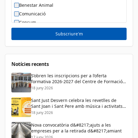
Benestar Animal
Comunicació
Consum
Cultura
Subscriure'm
Diversitat Sexual i de Gènere
Dona
Educació
Notícies recents
S’obren les inscripcions per a l’oferta
formativa 2026-2027 del Centre de Formació
de Persones Adultes
18 juny 2026
Sant Just Desvern celebra les revetlles de
Sant Joan i Sant Pere amb música i activitats
per a tots els públics
18 juny 2026
Nova convocatòria d&#8217;ajuts a les
empreses per a la retirada d&#8217;amiant
17 juny 2026