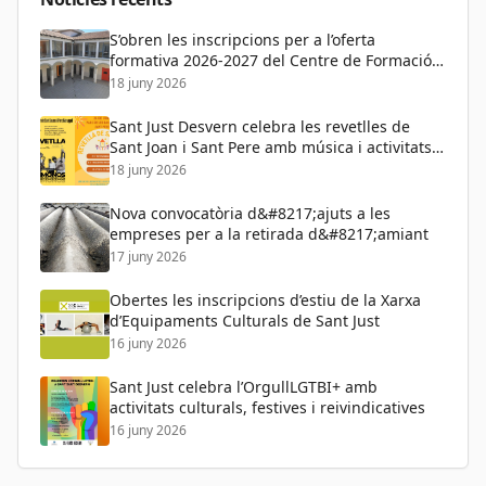
S’obren les inscripcions per a l’oferta
formativa 2026-2027 del Centre de Formació
de Persones Adultes
18 juny 2026
Sant Just Desvern celebra les revetlles de
Sant Joan i Sant Pere amb música i activitats
per a tots els públics
18 juny 2026
Nova convocatòria d&#8217;ajuts a les
empreses per a la retirada d&#8217;amiant
17 juny 2026
Obertes les inscripcions d’estiu de la Xarxa
d’Equipaments Culturals de Sant Just
16 juny 2026
Sant Just celebra l’OrgullLGTBI+ amb
activitats culturals, festives i reivindicatives
16 juny 2026