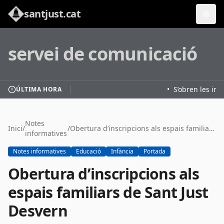
santjust.cat
servei de comunicació
•
S’obren les insc
ÚLTIMA HORA
Notes
Inici
/
/
Obertura d’inscripcions als espais familiars de Sant Just Desvern
informatives
Notes informatives
Educació
Infància
Portada
Obertura d’inscripcions als
espais familiars de Sant Just
Desvern