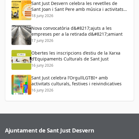
Sant Just Desvern celebra les revetlles de
Sant Joan i Sant Pere amb música i activitats
per a tots els públics
18 juny 2026
Nova convocatòria d&#8217;ajuts a les
empreses per a la retirada d&#8217;amiant
17 juny 2026
Obertes les inscripcions d’estiu de la Xarxa
d’Equipaments Culturals de Sant Just
16 juny 2026
Sant Just celebra l’OrgullLGTBI+ amb
activitats culturals, festives i reivindicatives
16 juny 2026
Ajuntament de Sant Just Desvern