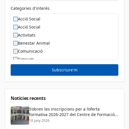
Categories d'interès
Acció Social
Acció Social
Activitats
Benestar Animal
Comunicació
Consum
Cultura
Subscriure'm
Diversitat Sexual i de Gènere
Dona
Educació
Notícies recents
S’obren les inscripcions per a l’oferta
formativa 2026-2027 del Centre de Formació
de Persones Adultes
18 juny 2026