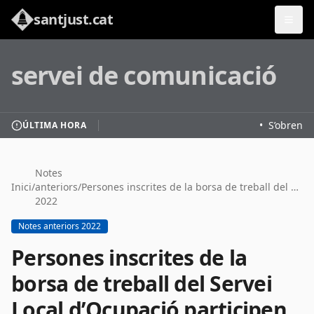
santjust.cat
servei de comunicació
•
S’obren le
ÚLTIMA HORA
Notes
Inici
/
anteriors
/
Persones inscrites de la borsa de treball del Servei Local d’Ocupació participen en una formació pionera que aglutina diversos oficis
2022
Notes anteriors 2022
Persones inscrites de la
borsa de treball del Servei
Local d’Ocupació participen