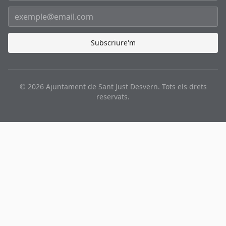
Subscriure'm
©
2026
Ajuntament de Sant Just Desvern. Tots els drets
reservats.