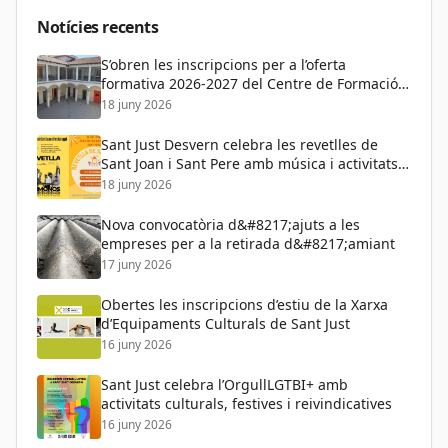
Educació
Notícies recents
S’obren les inscripcions per a l’oferta
formativa 2026-2027 del Centre de Formació
de Persones Adultes
18 juny 2026
Sant Just Desvern celebra les revetlles de
Sant Joan i Sant Pere amb música i activitats
per a tots els públics
18 juny 2026
Nova convocatòria d&#8217;ajuts a les
empreses per a la retirada d&#8217;amiant
17 juny 2026
Obertes les inscripcions d’estiu de la Xarxa
d’Equipaments Culturals de Sant Just
16 juny 2026
Sant Just celebra l’OrgullLGTBI+ amb
activitats culturals, festives i reivindicatives
16 juny 2026