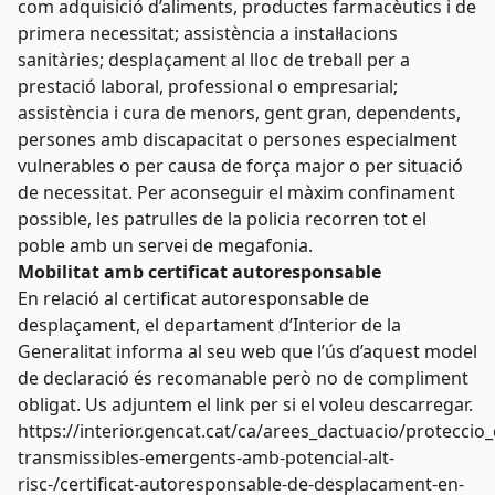
com adquisició d’aliments, productes farmacèutics i de
primera necessitat; assistència a instal·lacions
sanitàries; desplaçament al lloc de treball per a
prestació laboral, professional o empresarial;
assistència i cura de menors, gent gran, dependents,
persones amb discapacitat o persones especialment
vulnerables o per causa de força major o per situació
de necessitat. Per aconseguir el màxim confinament
possible, les patrulles de la policia recorren tot el
poble amb un servei de megafonia.
Mobilitat amb certificat autoresponsable
En relació al certificat autoresponsable de
desplaçament, el departament d’Interior de la
Generalitat informa al seu web que l’ús
d’aquest model
de declaració és recomanable però no de compliment
obligat. Us adjuntem el link per si el voleu descarregar.
https://interior.gencat.cat/ca/arees_dactuacio/proteccio
transmissibles-emergents-amb-potencial-alt-
risc-/certificat-autoresponsable-de-desplacament-en-