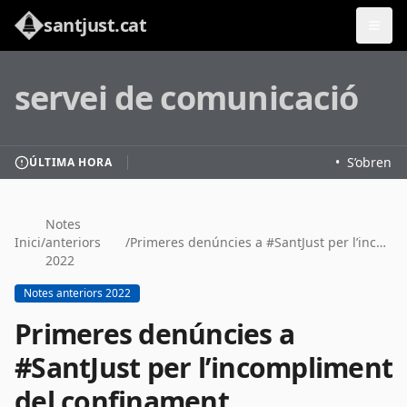
santjust.cat
servei de comunicació
•
S’obren les
ÚLTIMA HORA
Notes
Inici
/
anteriors
/
Primeres denúncies a #SantJust per l’incompliment del confinament
2022
Notes anteriors 2022
Primeres denúncies a
#SantJust per l’incompliment
del confinament