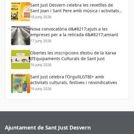
Sant Just Desvern celebra les revetlles de
Sant Joan i Sant Pere amb música i activitats
per a tots els públics
18 juny 2026
Nova convocatòria d&#8217;ajuts a les
empreses per a la retirada d&#8217;amiant
17 juny 2026
Obertes les inscripcions d’estiu de la Xarxa
d’Equipaments Culturals de Sant Just
16 juny 2026
Sant Just celebra l’OrgullLGTBI+ amb
activitats culturals, festives i reivindicatives
16 juny 2026
Ajuntament de Sant Just Desvern