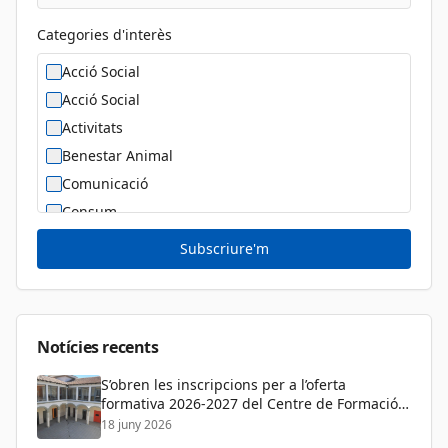
Categories d'interès
Acció Social
Acció Social
Activitats
Benestar Animal
Comunicació
Consum
Cultura
Subscriure'm
Diversitat Sexual i de Gènere
Dona
Educació
Notícies recents
S’obren les inscripcions per a l’oferta
formativa 2026-2027 del Centre de Formació
de Persones Adultes
18 juny 2026