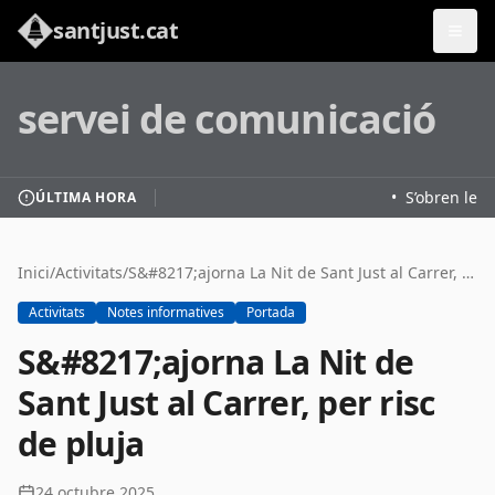
santjust.cat
servei de comunicació
•
S’obren les 
ÚLTIMA HORA
Inici
/
Activitats
/
S&#8217;ajorna La Nit de Sant Just al Carrer, per risc de pluja
Activitats
Notes informatives
Portada
S&#8217;ajorna La Nit de
Sant Just al Carrer, per risc
de pluja
24 octubre 2025