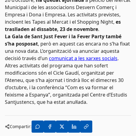
26 d’octubre,
ha quedat ajornada
a petició del Mercat
Municipal i de les associacions Desvern Comerç i
Empresa i Dona i Empresa. Les activitats previstes,
incloent les Tapes al Mercat i el Shopping Night,
es
traslladen al dissabte, 23 de novembre
.
La Gala de Sant Just Fever i la Fever Party també
s’ha posposat
, però en aquest cas encara no s’ha fixat
una nova data. L’organització va anunciar aquesta
decisió través d’un
comunicat a les xarxes socials
.
Altres activitats del programa que han sofert
modificacions són el Cicle Gaudí, organitzat per
l’Ateneu, que s’ha ajornat i tindrà lloc el dimecres 30
d’octubre, i la conferència “Com es va formar el
feixisme a Espanya”, organitzada pel Centre d’Estudis
Santjustencs, que ha estat anul·lada.
Compartir: