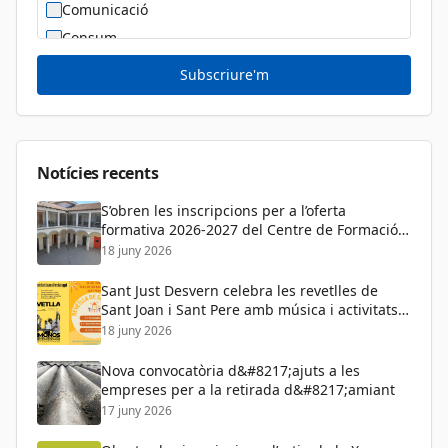
Comunicació
Consum
Cultura
Subscriure'm
Diversitat Sexual i de Gènere
Dona
Educació
Notícies recents
S’obren les inscripcions per a l’oferta
formativa 2026-2027 del Centre de Formació
de Persones Adultes
18 juny 2026
Sant Just Desvern celebra les revetlles de
Sant Joan i Sant Pere amb música i activitats
per a tots els públics
18 juny 2026
Nova convocatòria d&#8217;ajuts a les
empreses per a la retirada d&#8217;amiant
17 juny 2026