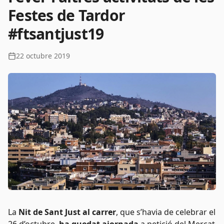
Festes de Tardor
#ftsantjust19
22 octubre 2019
La
Nit de Sant Just al carrer
, que s’havia de celebrar el