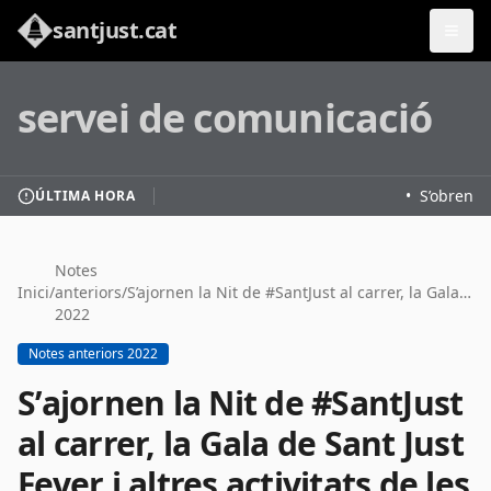
santjust.cat
servei de comunicació
•
S’obren le
ÚLTIMA HORA
Notes
Inici
/
anteriors
/
S’ajornen la Nit de #SantJust al carrer, la Gala de Sant Just Fever i altres activitats de les Festes de Tardor #ftsantjust19
2022
Notes anteriors 2022
S’ajornen la Nit de #SantJust
al carrer, la Gala de Sant Just
Fever i altres activitats de les