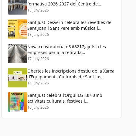
formativa 2026-2027 del Centre de
Formació de Persones Adultes
18 juny 2026
Sant Just Desvern celebra les revetlles de
Sant Joan i Sant Pere amb música i
activitats per a tots els públics
18 juny 2026
Nova convocatòria d&#8217;ajuts a les
empreses per a la retirada
d&#8217;amiant
17 juny 2026
Obertes les inscripcions d’estiu de la Xarxa
d’Equipaments Culturals de Sant Just
16 juny 2026
Sant Just celebra l’OrgullLGTBI+ amb
activitats culturals, festives i
reivindicatives
16 juny 2026