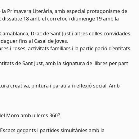
de la Primavera Literària, amb especial protagonisme de
loc dissabte 18 amb el correfoc i diumenge 19 amb la
Camablanca, Drac de Sant Just i altres colles convidades
rdaguer fins al Casal de Joves.
res i roses, activitats familiars i la participació d’entitats
ntitats de Sant Just, amb la signatura de llibres per part
ura creativa, pintura i paraula i reflexió social. Amb
o
a del Moro amb ulleres 360
.
t. Escacs gegants i partides simultànies amb la