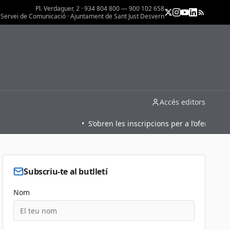
Pl. Verdaguer, 2 · 934 804 800 — 900 102 658
Servei de Comunicació · Ajuntament de Sant Just Desvern
Accés editors
•
S’obren les inscripcions per a l’oferta format
Subscriu-te al butlletí
Nom