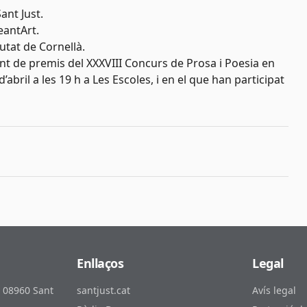
ant Just.
eantArt.
utat de Cornellà.
ment de premis del XXXVIII Concurs de Prosa i Poesia en
’abril a les 19 h a Les Escoles, i en el que han participat
Enllaços
Legal
, 08960 Sant
santjust.cat
Avís legal