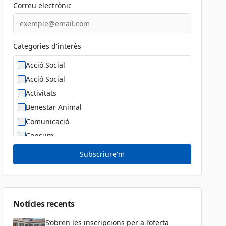
Correu electrònic
Categories d'interès
Acció Social
Acció Social
Activitats
Benestar Animal
Comunicació
Consum
Cultura
Subscriure'm
Diversitat Sexual i de Gènere
Dona
Educació
Notícies recents
S’obren les inscripcions per a l’oferta