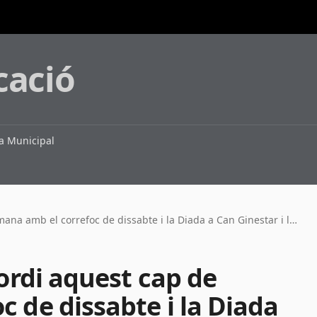
cació
 Municipal
Sant Just celebra Sant Jordi aquest cap de setmana amb el correfoc de dissabte i la Diada a Can Ginestar i la plaça Verdaguer el diumenge
Jordi aquest cap de
 de dissabte i la Diada