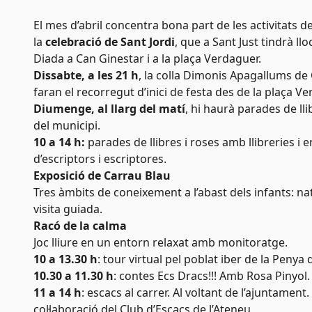
El mes d’abril concentra bona part de les activitats 
la
celebració de Sant Jordi
, que a Sant Just tindrà l
Diada a Can Ginestar i a la plaça Verdaguer.
Dissabte, a les 21 h
, la colla Dimonis Apagallums de 
faran el recorregut d’inici de festa des de la plaça Ve
Diumenge, al llarg del matí
, hi haurà parades de llib
del municipi.
10 a 14 h:
parades de llibres i roses amb llibreries i e
d’escriptors i escriptores.
Exposició de Carrau Blau
Tres àmbits de coneixement a l’abast dels infants: nat
visita guiada.
Racó de la calma
Joc lliure en un entorn relaxat amb monitoratge.
10 a 13.30 h
: tour virtual pel poblat iber de la Peny
10.30 a 11.30 h
: contes Ecs Dracs!!! Amb Rosa Pinyol.
11 a 14 h
: escacs al carrer. Al voltant de l’ajuntamen
col·laboració del Club d’Escacs de l’Ateneu.