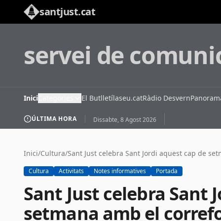
santjust.cat
servei de comuni
Inici
Categories
El Butlletí
laseu.cat
Ràdio Desvern
Panorama
ÚLTIMA HORA
Dissabte, 8 Agost 2026
Inici
/
Cultura
/
Cultura
Activitats
Notes informatives
Portada
Sant Just celebra Sant 
setmana amb el correfoc