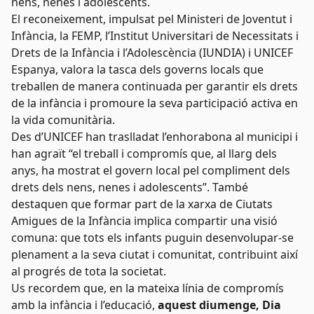
nens, nenes i adolescents.
El reconeixement, impulsat pel Ministeri de Joventut i
Infància, la FEMP, l’Institut Universitari de Necessitats i
Drets de la Infància i l’Adolescència (IUNDIA) i UNICEF
Espanya, valora la tasca dels governs locals que
treballen de manera continuada per garantir els drets
de la infància i promoure la seva participació activa en
la vida comunitària.
Des d’UNICEF han traslladat l’enhorabona al municipi i
han agraït “el treball i compromís que, al llarg dels
anys, ha mostrat el govern local pel compliment dels
drets dels nens, nenes i adolescents”. També
destaquen que formar part de la xarxa de Ciutats
Amigues de la Infància implica compartir una visió
comuna: que tots els infants puguin desenvolupar-se
plenament a la seva ciutat i comunitat, contribuint així
al progrés de tota la societat.
Us recordem que, en la mateixa línia de compromís
amb la infància i l’educació,
aquest diumenge, Dia