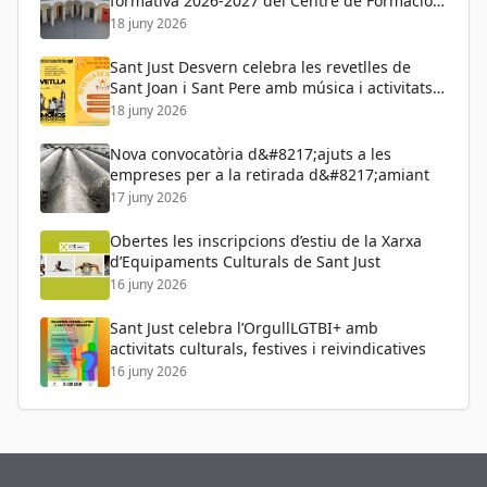
formativa 2026-2027 del Centre de Formació
de Persones Adultes
18 juny 2026
Sant Just Desvern celebra les revetlles de
Sant Joan i Sant Pere amb música i activitats
per a tots els públics
18 juny 2026
Nova convocatòria d&#8217;ajuts a les
empreses per a la retirada d&#8217;amiant
17 juny 2026
Obertes les inscripcions d’estiu de la Xarxa
d’Equipaments Culturals de Sant Just
16 juny 2026
Sant Just celebra l’OrgullLGTBI+ amb
activitats culturals, festives i reivindicatives
16 juny 2026