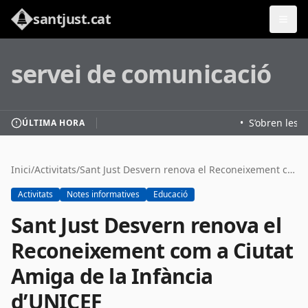
santjust.cat
servei de comunicació
•
S’obren les i
ÚLTIMA HORA
Inici
/
Activitats
/
Sant Just Desvern renova el Reconeixement com a Ciutat Amiga de la Infància d’UNICEF
Activitats
Notes informatives
Educació
Sant Just Desvern renova el
Reconeixement com a Ciutat
Amiga de la Infància
d’UNICEF