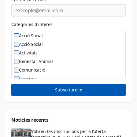
Categories d'interès
Acció Social
Acció Social
Activitats
Benestar Animal
Comunicació
Consum
Cultura
Subscriure'm
Diversitat Sexual i de Gènere
Dona
Educació
Notícies recents
S’obren les inscripcions per a l’oferta