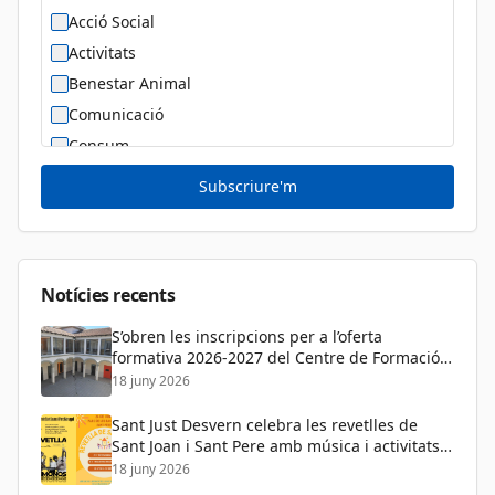
Acció Social
Activitats
Benestar Animal
Comunicació
Consum
Cultura
Subscriure'm
Diversitat Sexual i de Gènere
Dona
Educació
Notícies recents
S’obren les inscripcions per a l’oferta
formativa 2026-2027 del Centre de Formació
de Persones Adultes
18 juny 2026
Sant Just Desvern celebra les revetlles de
Sant Joan i Sant Pere amb música i activitats
per a tots els públics
18 juny 2026