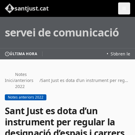
santjust.cat
servei de comunicació
•
S’obren les i
ÚLTIMA HORA
Notes
Inici
/
anteriors
/
Sant Just es dota d’un instrument per regular la designació d’espais i carrers
2022
Notes anteriors 2022
Sant Just es dota d’un
instrument per regular la
designació d’espais i carrers