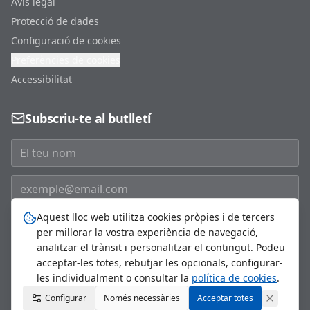
Avís legal
Protecció de dades
Configuració de cookies
Preferències de cookies
Accessibilitat
Subscriu-te al butlletí
Aquest lloc web utilitza cookies pròpies i de tercers
Subscriure'm
per millorar la vostra experiència de navegació,
analitzar el trànsit i personalitzar el contingut. Podeu
acceptar-les totes, rebutjar les opcionals, configurar-
les individualment o consultar la
política de cookies
.
©
2026
Ajuntament de Sant Just Desvern. Tots els drets
Configurar
Només necessàries
reservats.
Acceptar totes