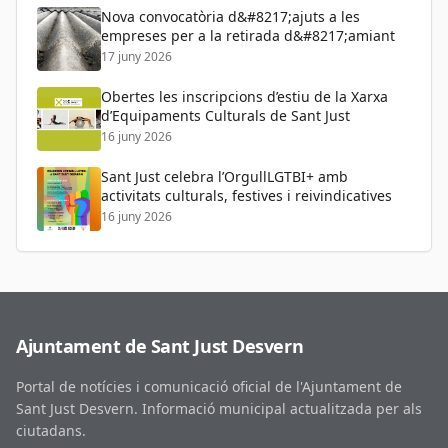
Nova convocatòria d&#8217;ajuts a les
empreses per a la retirada d&#8217;amiant
17 juny 2026
Obertes les inscripcions d’estiu de la Xarxa
d’Equipaments Culturals de Sant Just
16 juny 2026
Sant Just celebra l’OrgullLGTBI+ amb
activitats culturals, festives i reivindicatives
16 juny 2026
Ajuntament de Sant Just Desvern
Portal de notícies i comunicació oficial de l'Ajuntament de
Sant Just Desvern. Informació municipal actualitzada per als
ciutadans.