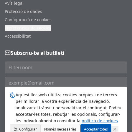
Avís legal
Protecció de dades
Configuració de cookies
Preferències de cookies
Accessibilitat
Subscriu-te al butlletí
Aquest lloc web utilitza cookies pròpies i de tercers
Subscriure'm
per millorar la vostra experiència de navegació,
analitzar el trànsit i personalitzar el contingut. Podeu
acceptar-les totes, rebutjar les opcionals, configurar-
les individualment o consultar la
política de cookies
.
©
2026
Ajuntament de Sant Just Desvern. Tots els drets
Configurar
Només necessàries
reservats.
Acceptar totes