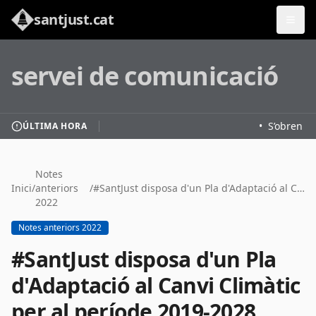
santjust.cat
servei de comunicació
•
S’obren les
ÚLTIMA HORA
Notes
Inici
/
anteriors
/
#SantJust disposa d'un Pla d'Adaptació al Canvi Climàtic per al període 2019-2028
2022
Notes anteriors 2022
#SantJust disposa d'un Pla
d'Adaptació al Canvi Climàtic
per al període 2019-2028