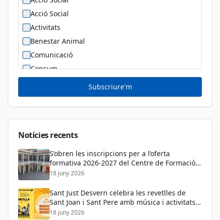
Acció Social
Activitats
Benestar Animal
Comunicació
Consum
Cultura
Subscriure'm
Diversitat Sexual i de Gènere
Dona
Educació
Notícies recents
S’obren les inscripcions per a l’oferta
formativa 2026-2027 del Centre de Formació
de Persones Adultes
18 juny 2026
Sant Just Desvern celebra les revetlles de
Sant Joan i Sant Pere amb música i activitats
per a tots els públics
18 juny 2026