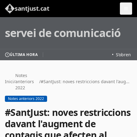
santjust.cat
servei de comunicació
•
S’obren les
ÚLTIMA HORA
Notes
Inici
/
anteriors
/
#SantJust: noves restriccions davant l'augment de contagis que afecten al Nadal
2022
Notes anteriors 2022
#SantJust: noves restriccions
davant l'augment de
contagis que afecten al