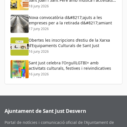
Sant Joan i Sant Pere amb música i activitats
per a tots els públics
18 juny 2026
Nova convocatòria d&#8217;ajuts a les
empreses per a la retirada d&#8217;amiant
17 juny 2026
Obertes les inscripcions d’estiu de la Xarxa
d’Equipaments Culturals de Sant Just
16 juny 2026
Sant Just celebra l’OrgullLGTBI+ amb
activitats culturals, festives i reivindicatives
16 juny 2026
Ajuntament de Sant Just Desvern
Portal de notícies i comunicació oficial de l'Ajuntament de