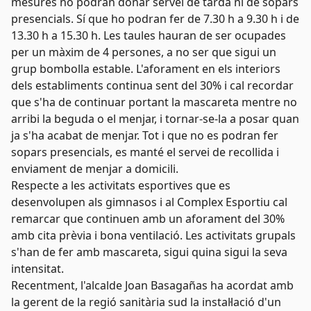
mesures no podran donar servei de tarda ni de sopars
presencials. Sí que ho podran fer de 7.30 h a 9.30 h i de
13.30 h a 15.30 h. Les taules hauran de ser ocupades
per un màxim de 4 persones, a no ser que sigui un
grup bombolla estable. L'aforament en els interiors
dels establiments continua sent del 30% i cal recordar
que s'ha de continuar portant la mascareta mentre no
arribi la beguda o el menjar, i tornar-se-la a posar quan
ja s'ha acabat de menjar. Tot i que no es podran fer
sopars presencials, es manté el servei de recollida i
enviament de menjar a domicili.
Respecte a les activitats esportives que es
desenvolupen als gimnasos i al Complex Esportiu cal
remarcar que continuen amb un aforament del 30%
amb cita prèvia i bona ventilació. Les activitats grupals
s'han de fer amb mascareta, sigui quina sigui la seva
intensitat.
Recentment, l'alcalde Joan Basagañas ha acordat amb
la gerent de la regió sanitària sud la instal·lació d'un