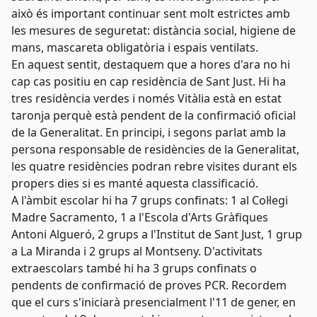
això és important continuar sent molt estrictes amb
les mesures de seguretat: distància social, higiene de
mans, mascareta obligatòria i espais ventilats.
En aquest sentit, destaquem que a hores d'ara no hi
cap cas positiu en cap residència de Sant Just. Hi ha
tres residència verdes i només Vitàlia està en estat
taronja perquè està pendent de la confirmació oficial
de la Generalitat. En principi, i segons parlat amb la
persona responsable de residències de la Generalitat,
les quatre residències podran rebre visites durant els
propers dies si es manté aquesta classificació.
A l'àmbit escolar hi ha 7 grups confinats: 1 al Col·legi
Madre Sacramento, 1 a l'Escola d'Arts Gràfiques
Antoni Algueró, 2 grups a l'Institut de Sant Just, 1 grup
a La Miranda i 2 grups al Montseny. D'activitats
extraescolars també hi ha 3 grups confinats o
pendents de confirmació de proves PCR. Recordem
que el curs s'iniciarà presencialment l'11 de gener, en