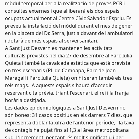
mòdul temporal per a la realització de proves PCR i
consultes externes i que alliberarà els dos espais
ocupats actualment al Centre Cívic Salvador Espriu. Es
preveu la instal·lació del mòdul durant el mes de gener
en la placeta del Dr. Serra, just a davant de l'ambulatori
i dotarà de més espais al servei sanitari.
A Sant Just Desvern es mantenen les activitats
culturals previstes pel dia 27 de desembre al Parc Iulia
Quieta i també la cavalcada estàtica que està prevista
en tres escenaris (Pl. de Camoapa, Parc de Joan
Maragall i Parc Iulia Quieta) on hi seran també els tres
reis mags. A aquests espais s'haurà d'accedir
reservant cita prèvia, triant l'escenari, el rei i la franja
horària desitjada.
Les dades epidemiològiques a Sant Just Desvern no
són bones: 31 casos positius en els darrers 7 dies, que
representa doblar la xifra de l’anterior període, i la taxa
de contagis ha pujat fins al 1,3 a l’àrea metropolitana
sud. L’increment, per tant, és molt significatiu i per