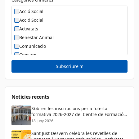
Acció Social
Acció Social
Activitats
Benestar Animal
Comunicació
Consum
Cultura
Subscriure'm
Diversitat Sexual i de Gènere
Dona
Educació
Notícies recents
S’obren les inscripcions per a l’oferta
formativa 2026-2027 del Centre de Formació
de Persones Adultes
18 juny 2026
Sant Just Desvern celebra les revetlles de