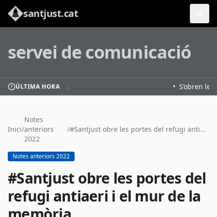
santjust.cat
servei de comunicació
•
S’obren les 
ÚLTIMA HORA
Notes
Inici
/
anteriors
/
#Santjust obre les portes del refugi antiaeri i el mur de la memòria
2022
Notes anteriors 2022
#Santjust obre les portes del
refugi antiaeri i el mur de la
memòria