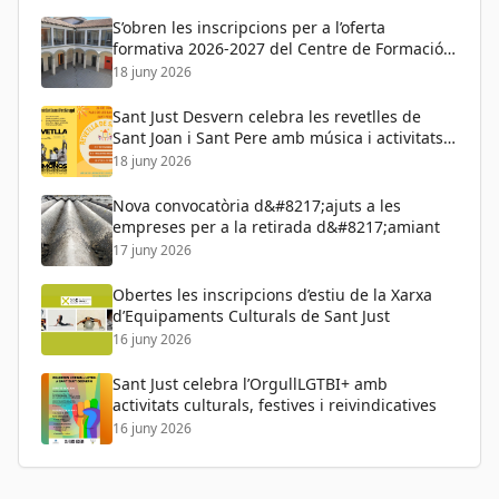
S’obren les inscripcions per a l’oferta
formativa 2026-2027 del Centre de Formació
de Persones Adultes
18 juny 2026
Sant Just Desvern celebra les revetlles de
Sant Joan i Sant Pere amb música i activitats
per a tots els públics
18 juny 2026
Nova convocatòria d&#8217;ajuts a les
empreses per a la retirada d&#8217;amiant
17 juny 2026
Obertes les inscripcions d’estiu de la Xarxa
d’Equipaments Culturals de Sant Just
16 juny 2026
Sant Just celebra l’OrgullLGTBI+ amb
activitats culturals, festives i reivindicatives
16 juny 2026