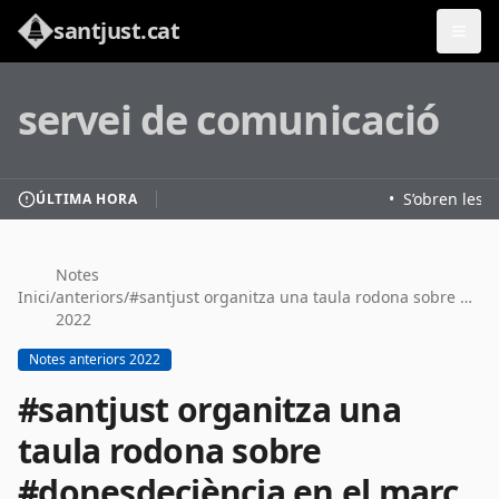
santjust.cat
servei de comunicació
•
S’obren les i
ÚLTIMA HORA
Notes
Inici
/
anteriors
/
#santjust organitza una taula rodona sobre #donesdeciència en el marc del 5è Congrès de les #dones del #BaixLlobregat
2022
Notes anteriors 2022
#santjust organitza una
taula rodona sobre
#donesdeciència en el marc