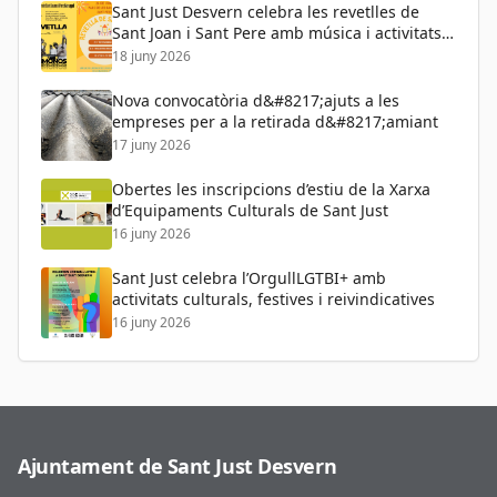
Sant Just Desvern celebra les revetlles de
Sant Joan i Sant Pere amb música i activitats
per a tots els públics
18 juny 2026
Nova convocatòria d&#8217;ajuts a les
empreses per a la retirada d&#8217;amiant
17 juny 2026
Obertes les inscripcions d’estiu de la Xarxa
d’Equipaments Culturals de Sant Just
16 juny 2026
Sant Just celebra l’OrgullLGTBI+ amb
activitats culturals, festives i reivindicatives
16 juny 2026
Ajuntament de Sant Just Desvern