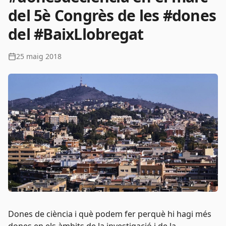
del 5è Congrès de les #dones
del #BaixLlobregat
25 maig 2018
Dones de ciència i què podem fer perquè hi hagi més