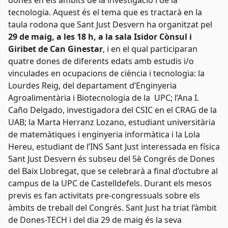
dones en els àmbits de la investigació i de la
tecnologia. Aquest és el tema que es tractarà en la
taula rodona que Sant Just Desvern ha organitzat pel
29 de maig, a les 18 h, a la sala Isidor Cònsul i
Giribet de Can Ginestar
, i en el qual participaran
quatre dones de diferents edats amb estudis i/o
vinculades en ocupacions de ciència i tecnologia: la
Lourdes Reig, del departament d’Enginyeria
Agroalimentària i Biotecnologia de la UPC; l’Ana I.
Caño Delgado, investigadora del CSIC en el CRAG de la
UAB; la Marta Herranz Lozano, estudiant universitària
de matemàtiques i enginyeria informàtica i la Lola
Hereu, estudiant de l’INS Sant Just interessada en física
Sant Just Desvern és subseu del 5è Congrés de Dones
del Baix Llobregat, que se celebrarà a final d’octubre al
campus de la UPC de Castelldefels. Durant els mesos
previs es fan activitats pre-congressuals sobre els
àmbits de treball del Congrés. Sant Just ha triat l’àmbit
de Dones-TECH i del dia 29 de maig és la seva