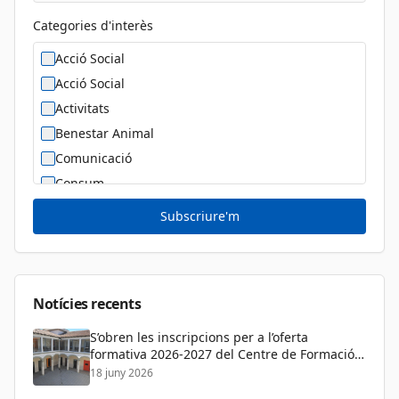
Categories d'interès
Acció Social
Acció Social
Activitats
Benestar Animal
Comunicació
Consum
Cultura
Subscriure'm
Diversitat Sexual i de Gènere
Dona
Educació
Notícies recents
S’obren les inscripcions per a l’oferta
formativa 2026-2027 del Centre de Formació
de Persones Adultes
18 juny 2026