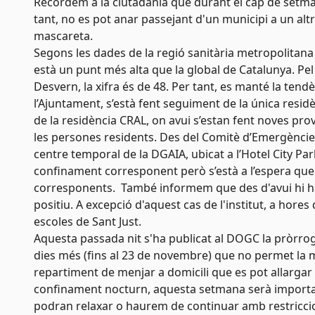
Recordem a la ciutadania que durant el cap de setma
tant, no es pot anar passejant d'un municipi a un altr
mascareta.
Segons les dades de la regió sanitària metropolitana s
està un punt més alta que la global de Catalunya. Pel 
Desvern, la xifra és de 48. Per tant, es manté la tend
l’Ajuntament, s’està fent seguiment de la única residè
de la residència CRAL, on avui s’estan fent noves pro
les persones residents. Des del Comitè d’Emergèncie
centre temporal de la DGAIA, ubicat a l’Hotel City Par
confinament corresponent però s’està a l’espera que 
corresponents. També informem que des d'avui hi ha 
positiu. A excepció d'aquest cas de l'institut, a hores
escoles de Sant Just.
Aquesta passada nit s'ha publicat al DOGC la pròrrog
dies més (fins al 23 de novembre) que no permet la mob
repartiment de menjar a domicili que es pot allargar 
confinament nocturn, aquesta setmana serà importan
podran relaxar o haurem de continuar amb restriccion