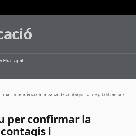
cació
 Municipal
rmar la tendència a la baixa de contagis i d'hospitalitzacions
u per confirmar la
 contagis i