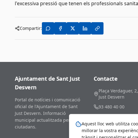
l'excessiva pressió que tenen els professionals sanitar
Compartir:
Ajuntament de Sant Just
Contacte
Desvern
Plaça Verdaguer, 2
Just Desvern
Portal de notícies i comunicació
oficial de l'Ajuntament de Sant
93 480 40 00
Just Desvern. Informació
comunicacio@santj
municipal actualitzada per als
Aquest lloc web utilitza coo
ciutadans.
millorar la vostra experiènc
trànsit i personalitzar el c