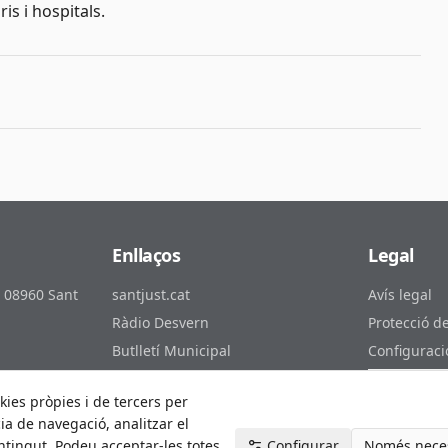
is i hospitals.
Enllaços
Legal
, 08960 Sant
santjust.cat
Avís legal
Ràdio Desvern
Protecció d
Butlletí Municipal
Configuraci
ust.cat
Canal de YouTube
Preferèncie
kies pròpies i de tercers per
Subscriu-te al RSS
Accessibilit
ia de navegació, analitzar el
ontingut. Podeu acceptar-les totes,
Configurar
Només nece