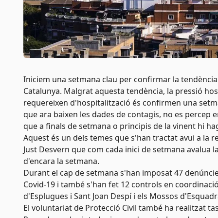
Iniciem una setmana clau per confirmar la tendència 
Catalunya. Malgrat aquesta tendència, la pressió hos
requereixen d'hospitalització és confirmen una setman
que ara baixen les dades de contagis, no es percep e
que a finals de setmana o principis de la vinent hi ha
Aquest és un dels temes que s'han tractat avui a la 
Just Desvern que com cada inici de setmana avalua la 
d'encara la setmana.
Durant el cap de setmana s'han imposat 47 denúncie
Covid-19 i també s'han fet 12 controls en coordinació a
d'Esplugues i Sant Joan Despí i els Mossos d'Esquad
El voluntariat de Protecció Civil també ha realitzat t