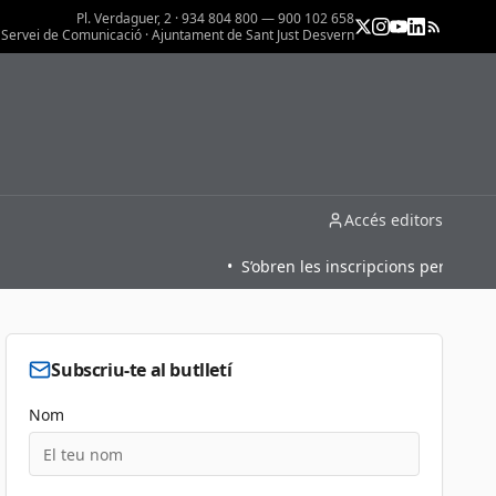
Pl. Verdaguer, 2 · 934 804 800 — 900 102 658
Servei de Comunicació · Ajuntament de Sant Just Desvern
Accés editors
•
S’obren les inscripcions per a l’oferta 
Subscriu-te al butlletí
Nom