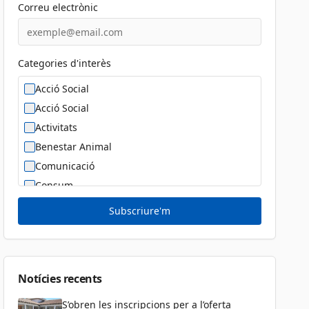
Correu electrònic
Categories d'interès
Acció Social
Acció Social
Activitats
Benestar Animal
Comunicació
Consum
Cultura
Subscriure'm
Diversitat Sexual i de Gènere
Dona
Educació
Notícies recents
S’obren les inscripcions per a l’oferta