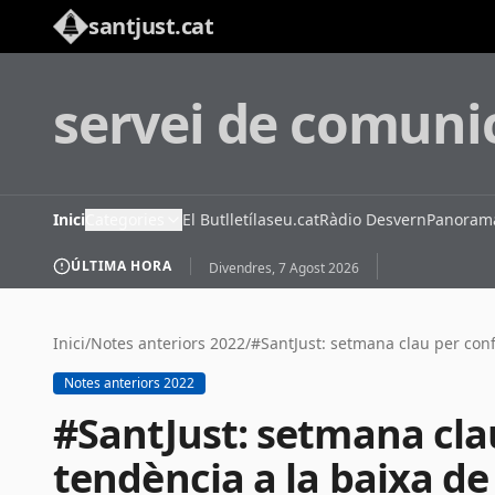
santjust.cat
servei de comuni
Inici
Categories
El Butlletí
laseu.cat
Ràdio Desvern
Panorama
ÚLTIMA HORA
Divendres, 7 Agost 2026
Inici
/
Notes anteriors 2022
/
#SantJust: setmana clau per confi
Notes anteriors 2022
#SantJust: setmana cla
tendència a la baixa de