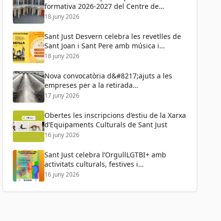
formativa 2026-2027 del Centre de
Formació de Persones Adultes
18 juny 2026
Sant Just Desvern celebra les revetlles de
Sant Joan i Sant Pere amb música i
activitats per a tots els públics
18 juny 2026
Nova convocatòria d&#8217;ajuts a les
empreses per a la retirada
d&#8217;amiant
17 juny 2026
Obertes les inscripcions d’estiu de la Xarxa
d’Equipaments Culturals de Sant Just
16 juny 2026
Sant Just celebra l’OrgullLGTBI+ amb
activitats culturals, festives i
reivindicatives
16 juny 2026