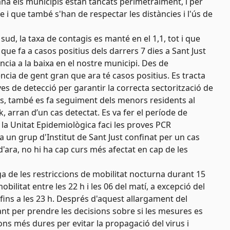
na els municipis estan tancats perimetralment, i per
e i que també s'han de respectar les distàncies i l'ús de
ud, la taxa de contagis es manté en el 1,1, tot i que
que fa a casos positius dels darrers 7 dies a Sant Just
ència a la baixa en el nostre municipi. Des de
ncia de gent gran que ara té casos positius. Es tracta
ves de detecció per garantir la correcta sectorització de
s, també es fa seguiment dels menors residents al
k, arran d’un cas detectat. Es va fer el període de
la Unitat Epidemiològica faci les proves PCR
un grup d'Institut de Sant Just confinat per un cas
 d'ara, no hi ha cap curs més afectat en cap de les
a de les restriccions de mobilitat nocturna durant 15
ilitat entre les 22 h i les 06 del matí, a excepció del
fins a les 23 h. Després d'aquest allargament del
t per prendre les decisions sobre si les mesures es
s més dures per evitar la propagació del virus i