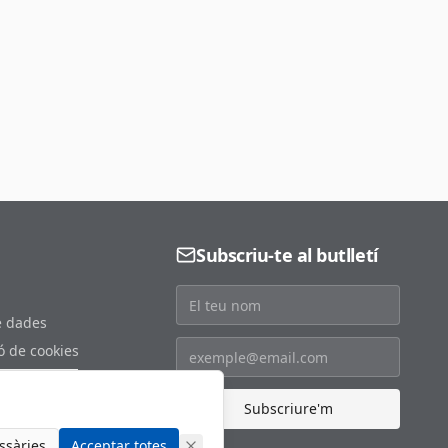
Subscriu-te al butlletí
e dades
ó de cookies
s de cookies
at
Subscriure'm
ssàries
Acceptar totes