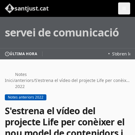
santjust.cat
servei de comunicació
•
S’obren les 
ÚLTIMA HORA
Notes
Inici
/
anteriors
/
S'estrena el vídeo del projecte Life per conèixer el nou model de contenidors i millorar la recollida selectiva a Sant Just
2022
Notes anteriors 2022
S'estrena el vídeo del
projecte Life per conèixer el
nou model de contenidors i