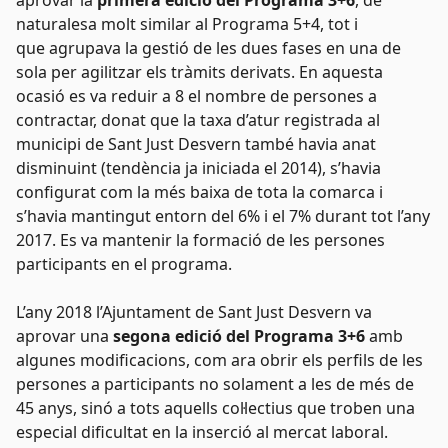
aprovar la
primera edició
del
Programa 3+6
, de
naturalesa molt similar al Programa 5+4, tot i
que agrupava la gestió de les dues fases en una de
sola per agilitzar els tràmits derivats. En aquesta
ocasió es va reduir a 8 el nombre de persones a
contractar, donat que la taxa d’atur registrada al
municipi de Sant Just Desvern també havia anat
disminuint (tendència ja iniciada el 2014), s’havia
configurat com la més baixa de tota la comarca i
s’havia mantingut entorn del 6% i el 7% durant tot l’any
2017. Es va mantenir la formació de les persones
participants en el programa.
L’any 2018 l’Ajuntament de Sant Just Desvern va
aprovar una
segona edició del Programa 3+6
amb
algunes modificacions, com ara obrir els perfils de les
persones a participants no solament a les de més de
45 anys, sinó a tots aquells col·lectius que troben una
especial dificultat en la inserció al mercat laboral.