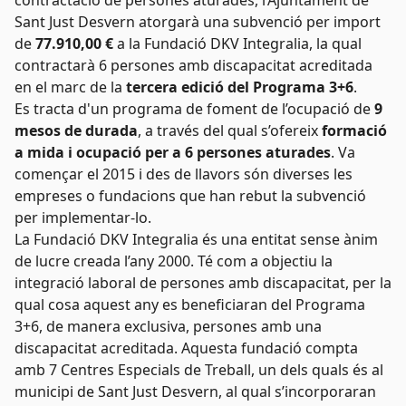
contractació de persones aturades, l’Ajuntament de
Sant Just Desvern atorgarà una subvenció per import
de
77.910,00 €
a la Fundació DKV Integralia, la qual
contractarà 6 persones amb discapacitat acreditada
en el marc de la
tercera edició del Programa 3+6
.
Es tracta d'un programa de foment de l’ocupació de
9
mesos de durada
, a través del qual s’ofereix
formació
a mida i ocupació per a
6 persones aturades
. Va
començar el 2015 i des de llavors són diverses les
empreses o fundacions que han rebut la subvenció
per implementar-lo.
La Fundació DKV Integralia és una entitat sense ànim
de lucre creada l’any 2000. Té com a objectiu la
integració laboral de persones amb discapacitat, per la
qual cosa aquest any es beneficiaran del Programa
3+6, de manera exclusiva, persones amb una
discapacitat acreditada. Aquesta fundació compta
amb 7 Centres Especials de Treball, un dels quals és al
municipi de Sant Just Desvern, al qual s’incorporaran