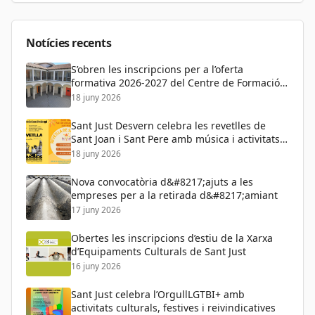
Dona
Educació
Notícies recents
S’obren les inscripcions per a l’oferta
formativa 2026-2027 del Centre de Formació
de Persones Adultes
18 juny 2026
Sant Just Desvern celebra les revetlles de
Sant Joan i Sant Pere amb música i activitats
per a tots els públics
18 juny 2026
Nova convocatòria d&#8217;ajuts a les
empreses per a la retirada d&#8217;amiant
17 juny 2026
Obertes les inscripcions d’estiu de la Xarxa
d’Equipaments Culturals de Sant Just
16 juny 2026
Sant Just celebra l’OrgullLGTBI+ amb
activitats culturals, festives i reivindicatives