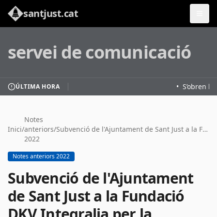
santjust.cat
servei de comunicació
•
S’obren les
ÚLTIMA HORA
Notes
Inici
/
anteriors
/
Subvenció de l'Ajuntament de Sant Just a la Fundació DKV Integralia per la contractació de persones amb discapacitat
2022
Notes anteriors 2022
Subvenció de l'Ajuntament
de Sant Just a la Fundació
DKV Integralia per la