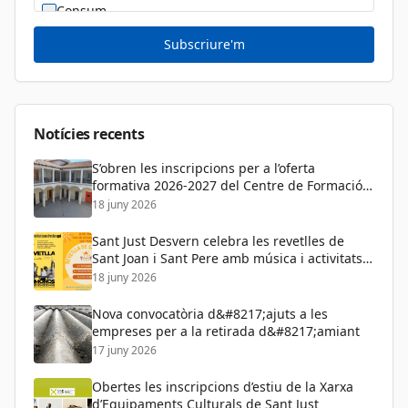
Consum
Cultura
Subscriure'm
Diversitat Sexual i de Gènere
Dona
Educació
Notícies recents
S’obren les inscripcions per a l’oferta
formativa 2026-2027 del Centre de Formació
de Persones Adultes
18 juny 2026
Sant Just Desvern celebra les revetlles de
Sant Joan i Sant Pere amb música i activitats
per a tots els públics
18 juny 2026
Nova convocatòria d&#8217;ajuts a les
empreses per a la retirada d&#8217;amiant
17 juny 2026
Obertes les inscripcions d’estiu de la Xarxa
d’Equipaments Culturals de Sant Just