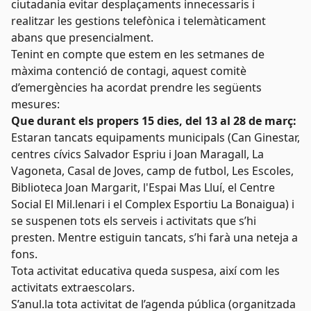
ciutadania evitar desplaçaments innecessaris i
realitzar les gestions telefònica i telemàticament
abans que presencialment.
Tenint en compte que estem en les setmanes de
màxima contenció de contagi, aquest comitè
d’emergències ha acordat prendre les següents
mesures:
Que durant els propers 15 dies, del 13 al 28 de març:
Estaran tancats equipaments municipals (Can Ginestar,
centres cívics Salvador Espriu i Joan Maragall, La
Vagoneta, Casal de Joves, camp de futbol, Les Escoles,
Biblioteca Joan Margarit, l'Espai Mas Lluí, el Centre
Social El Mil.lenari i el Complex Esportiu La Bonaigua) i
se suspenen tots els serveis i activitats que s’hi
presten. Mentre estiguin tancats, s’hi farà una neteja a
fons.
Tota activitat educativa queda suspesa, així com les
activitats extraescolars.
S’anul.la tota activitat de l’agenda pública (organitzada