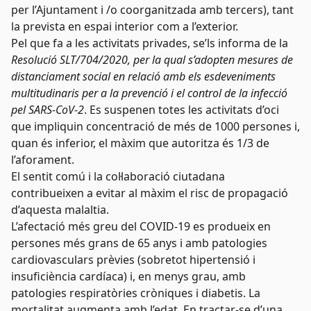
per l’Ajuntament i /o coorganitzada amb tercers), tant
la prevista en espai interior com a l’exterior.
Pel que fa a les activitats privades, se’ls informa de la
Resolució SLT/704/2020, per la qual s’adopten mesures de
distanciament social en relació amb els esdeveniments
multitudinaris per a la prevenció i el control de la infecció
pel SARS-CoV-2
. Es suspenen totes les activitats d’oci
que impliquin concentració de més de 1000 persones i,
quan és inferior, el màxim que autoritza és 1/3 de
l’aforament.
El sentit comú i la col·laboració ciutadana
contribueixen a evitar al màxim el risc de propagació
d’aquesta malaltia.
L’afectació més greu del COVID-19 es produeix en
persones més grans de 65 anys i amb patologies
cardiovasculars prèvies (sobretot hipertensió i
insuficiència cardíaca) i, en menys grau, amb
patologies respiratòries cròniques i diabetis. La
mortalitat augmenta amb l’edat. En tractar-se d’una