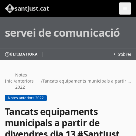
santjust.cat
servei de comunicació
•
S’obren le
ÚLTIMA HORA
Notes
Inici
/
anteriors
/
Tancats equipaments municipals a partir de divendres dia 13 #SantJust
2022
Notes anteriors 2022
Tancats equipaments
municipals a partir de
divendres dia 13 #SantJust